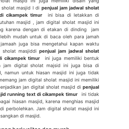
sholat masjid ini juga memiliki disain yang
 sholat masjid I di
penjual jam jadwal sholat
 di cikampek timur
ini bisa di letakkan di
uhan masjid , jam digital sholat masjid ini
ing karena dengan di etakan di dinding jam
sa lebih mudah untuk di baca oleh para jamah
 jamaah juga bisa mengetahui kapan waktu
l sholat masjiddi
penjual jam jadwal sholat
 di cikampek timur
ini juga memiliki bentuk
jam digital sholat majsid ini juga bisa di
, namun untuk hiasan masjid ini juga tidak
emang jam digital sholat masjid ini memiliki
njadikan jan digital sholat masjid di
penjual
sjid running text di cikampek timur
ini tidak
bagai hiasan masjid, karena menghias masjid
di perbolehkan. Jam digital sholat masjid ini
sangkan di masjid.