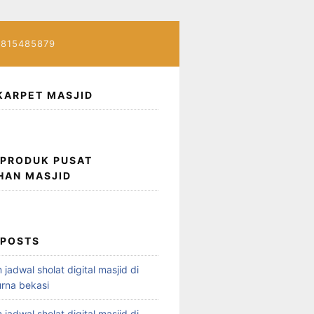
7815485879
KARPET MASJID
 PRODUK PUSAT
HAN MASJID
 POSTS
 jadwal sholat digital masjid di
rna bekasi
 jadwal sholat digital masjid di