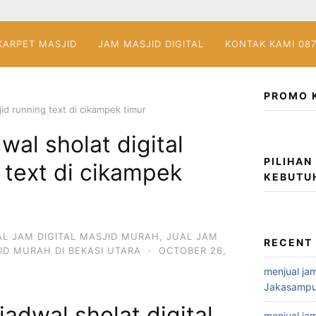
KARPET MASJID
JAM MASJID DIGITAL
KONTAK KAMI 08
PROMO 
jid running text di cikampek timur
wal sholat digital
PILIHAN
 text di cikampek
KEBUTU
AL JAM DIGITAL MASJID MURAH
,
JUAL JAM
RECENT
ID MURAH DI BEKASI UTARA
·
OCTOBER 26,
menjual jam
Jakasampu
jadwal sholat digital
menjual jam