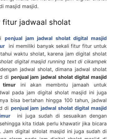
di masjid masjid.
 fitur jadwaal sholat
di
penjual jam jadwal sholat digital masjid
mur
ini memiliki banyak sekali fitur fitur untuk
hui waktu sholat, karena jam digital sholat
sholat digital masjid running text di cikampek
 dengan jadwal sholat, dimana jadwal sholat
id di
penjual jam jadwal sholat digital masjid
 timur
ini akan membntu jamaah untuk
wal pada jam digital sholat masjid ini juga
nya bisa bertahan hingga 100 tahun, jadwal
id di
penjual jam jadwal sholat digital masjid
imur
ini juga sudah di sesuaikan dengan
hingga kita tidak perlu khawatir jika bicara
 Jam digital shlolat masjid ini juga sudah di
na alarm pada jam digital sholat masjid di