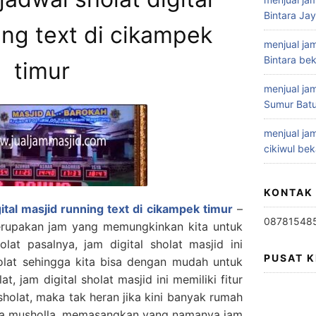
Bintara Ja
ing text di cikampek
menjual jam
Bintara bek
timur
menjual jam
Sumur Batu
menjual jam
cikiwul bek
KONTAK
gital masjid running text di cikampek timur
–
08781548
merupakan jam yang memungkinkan kita untuk
at pasalnya, jam digital sholat masjid ini
PUSAT 
holat sehingga kita bisa dengan mudah untuk
, jam digital sholat masjid ini memiliki fitur
sholat, maka tak heran jika kini banyak rumah
uga musholla, memasangkan yang namanya jam