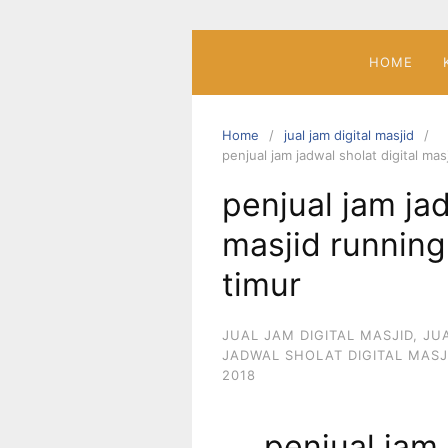
Skip
to
content
HOME
Home
jual jam digital masjid
penjual jam jadwal sholat digital mas
penjual jam jad
masjid running
timur
JUAL JAM DIGITAL MASJID
,
JU
JADWAL SHOLAT DIGITAL MASJ
2018
penjual jam 