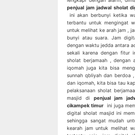
penjual jam jadwal sholat di
ini akan berbunyi ketika wa
terbantu untuk mengingat wa
untuk melihat ke arah jam , j
bunyi atau suara. Jam digit
dengan waktu jedda antara ad
sekali karena dengan fitur i
sholat berjamaah , dengan 
iqomah juga kita bisa meng
sunnah qbliyah dan berdoa ,
dan iqomah, kita bisa tau k
pelaksanaan sholat berjamaah
masjid di
penjual jam jad
cikampek timur
ini juga memi
digital sholat masjid ini me
sehingga sangat mudah untu
kearah jam untuk melihat wa