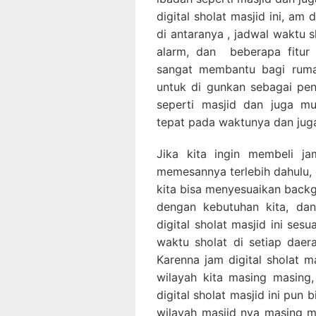
digital sholat masjid ini, am d
di antaranya , jadwal waktu 
alarm, dan beberapa fitur l
sangat membantu bagi ruma
untuk di gunkan sebagai pe
seperti masjid dan juga mu
tepat pada waktunya dan juga
Jika kita ingin membeli jam
memesannya terlebih dahulu, 
kita bisa menyesuaikan backgr
dengan kebutuhan kita, da
digital sholat masjid ini se
waktu sholat di setiap dae
Karenna jam digital sholat m
wilayah kita masing masing
digital sholat masjid ini pun 
wilayah masjid nya masing ma