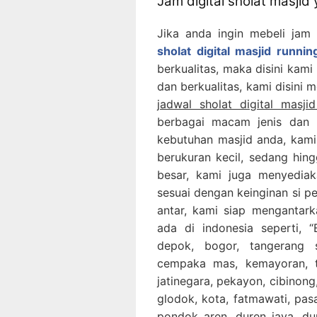
Jam digital sholat masjid
Jika anda ingin mebeli jam 
sholat digital masjid runni
berkualitas, maka disini kami
dan berkualitas, kami disini m
jadwal sholat digital mas
berbagai macam jenis dan 
kebutuhan masjid anda, kami
berukuran kecil, sedang hing
besar, kami juga menyediak
sesuai dengan keinginan si p
antar, kami siap mengantar
ada di indonesia seperti, “B
depok, bogor, tangerang 
cempaka mas, kemayoran, ta
jatinegara, pekayon, cibinong,
glodok, kota, fatmawati, pa
pondok aren, duren jaya, dur