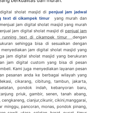
 yang berkualitas dan murah.
digital sholat masjid di
penjual jam jadwal
ng text di cikampek timur
yang murah dan
 menjual jam digital sholat masjid yang murah
enjual jam digital sholat masjid di
penjual jam
jid running text di cikampek timur
dengan
ukuran sehingga bisa di sesuaikan dengan
 menyediakan jam digital sholat masjid yang
ga jam digital sholat masjid yang berukuran
an jam digital custom yang bisa di pesan
embeli. Kami juga menyediakan layanan pesan
kan pesanan anda ke berbagai wilayah yang
ekasi, cikarang, cibitung, tambun, jakarta,
selatan, pondok indah, kebanyoran baru,
njung priuk, gambir, senen, tanah abang,
 cengkareng, cianjur,cikunir, cikini,manggarai,
sar minggu, pancoran, monas, pondok pinang,
en sawit, utara, selatan, barat, pusat, timur