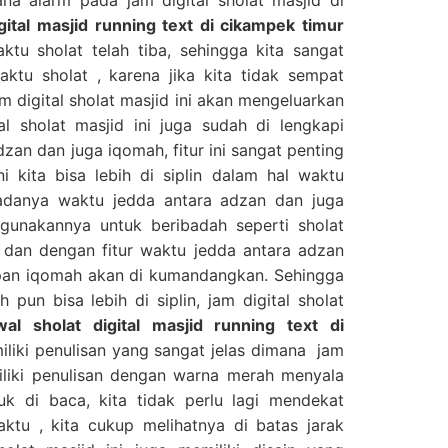
gital masjid running text di cikampek timur
ktu sholat telah tiba, sehingga kita sangat
ktu sholat , karena jika kita tidak sempat
am digital sholat masjid ini akan mengeluarkan
al sholat masjid ini juga sudah di lengkapi
zan dan juga iqomah, fitur ini sangat penting
ni kita bisa lebih di siplin dalam hal waktu
adanya waktu jedda antara adzan dan juga
gunakannya untuk beribadah seperti sholat
 dan dengan fitur waktu jedda antara adzan
apan iqomah akan di kumandangkan. Sehingga
 pun bisa lebih di siplin, jam digital sholat
wal sholat digital masjid running text di
liki penulisan yang sangat jelas dimana jam
miliki penulisan dengan warna merah menyala
k di baca, kita tidak perlu lagi mendekat
ktu , kita cukup melihatnya di batas jarak