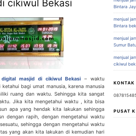
i cikiwul Bekasi
Bintara Ja
menjual jam
Bintara bek
menjual jam
Sumur Batu
menjual jam
cikiwul bek
digital masjid di cikiwul Bekasi
– waktu
KONTAK
i ketahui bagi umat manusia, karena manusia
iliki ruang dan waktu. Sehingga kita sangat
08781548
ktu. Jika kita mengetahui waktu , kita bisa
un apa yang hendak kita lakukan sehingga
PUSAT 
susn dengan rapih, dengan mengetahui waktu
 sesuatu, sehingga dengan mengetahui waktu
itas yang akan kita lakukan di kemudian hari