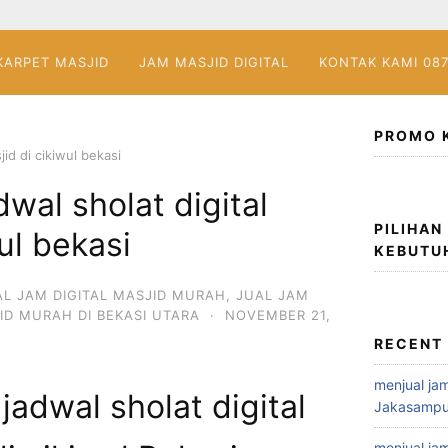
KARPET MASJID
JAM MASJID DIGITAL
KONTAK KAMI 08
PROMO 
jid di cikiwul bekasi
wal sholat digital
PILIHAN
ul bekasi
KEBUTU
AL JAM DIGITAL MASJID MURAH
,
JUAL JAM
ID MURAH DI BEKASI UTARA
·
NOVEMBER 21,
RECENT
menjual jam
jadwal sholat digital
Jakasampu
menjual jam