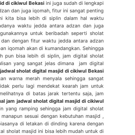
id di cikiwul Bekasi
ini juga sudah di lengkapi
zan dan juga iqomah, fitur ini sangat penting
ni kita bisa lebih di siplin dalam hal waktu
adanya waktu jedda antara adzan dan juga
gunakannya untuk beribadah seperti sholat
 dan dengan fitur waktu jedda antara adzan
apan iqomah akan di kumandangkan. Sehingga
 pun bisa lebih di siplin, jam digital sholat
ulisan yang sangat jelas dimana jam digital
adwal sholat digital masjid di cikiwul Bekasi
ngan warna merah menyala sehingga sangat
tidak perlu lagi mendekat kearah jam untuk
elihatnya di batas jarak tertentu saja, jam
al jam jadwal sholat digital masjid di cikiwul
ain yang ramping sehingga jam digital sholat
di manapun sesuai dengan kebutuhan masjid ,
 biasanya di letakan di dinding karena dengan
al sholat masjid ini bisa lebih mudah untuk di