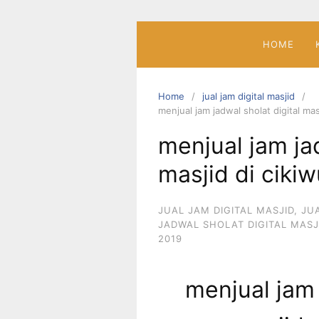
Skip
to
content
HOME
Home
jual jam digital masjid
menjual jam jadwal sholat digital mas
menjual jam jad
masjid di cikiw
JUAL JAM DIGITAL MASJID
,
JU
JADWAL SHOLAT DIGITAL MASJ
2019
menjual jam 