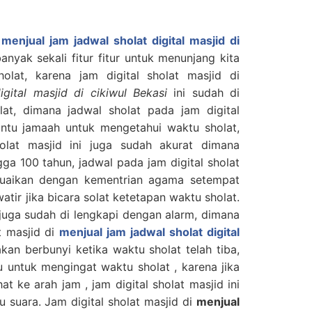
i
menjual jam jadwal sholat digital masjid di
anyak sekali fitur fitur untuk menunjang kita
lat, karena jam digital sholat masjid di
gital masjid di cikiwul Bekasi
ini sudah di
lat, dimana jadwal sholat pada jam digital
bntu jamaah untuk mengetahui waktu sholat,
olat masjid ini juga sudah akurat dimana
gga 100 tahun, jadwal pada jam digital sholat
esuaikan dengan kementrian agama setempat
atir jika bicara solat ketetapan waktu sholat.
i juga sudah di lengkapi dengan alarm, dimana
t masjid di
menjual jam jadwal sholat digital
akan berbunyi ketika waktu sholat telah tiba,
u untuk mengingat waktu sholat , karena jika
at ke arah jam , jam digital sholat masjid ini
 suara. Jam digital sholat masjid di
menjual