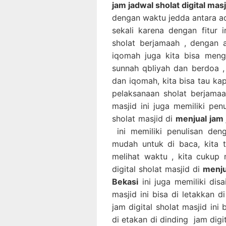
jam jadwal sholat digital masj
dengan waktu jedda antara ad
sekali karena dengan fitur i
sholat berjamaah , dengan 
iqomah juga kita bisa meng
sunnah qbliyah dan berdoa ,
dan iqomah, kita bisa tau k
pelaksanaan sholat berjamaah
masjid ini juga memiliki pen
sholat masjid di
menjual jam j
ini memiliki penulisan de
mudah untuk di baca, kita 
melihat waktu , kita cukup m
digital sholat masjid di
menju
Bekasi
ini juga memiliki dis
masjid ini bisa di letakkan 
jam digital sholat masjid ini
di etakan di dinding jam digit