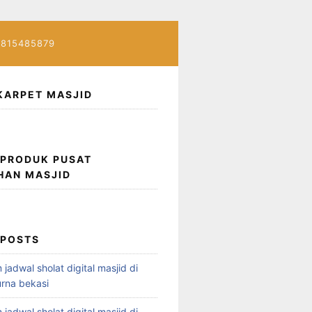
7815485879
KARPET MASJID
 PRODUK PUSAT
HAN MASJID
 POSTS
 jadwal sholat digital masjid di
rna bekasi
 jadwal sholat digital masjid di