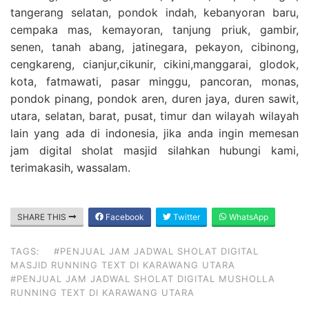
tangerang selatan, pondok indah, kebanyoran baru,
cempaka mas, kemayoran, tanjung priuk, gambir,
senen, tanah abang, jatinegara, pekayon, cibinong,
cengkareng, cianjur,cikunir, cikini,manggarai, glodok,
kota, fatmawati, pasar minggu, pancoran, monas,
pondok pinang, pondok aren, duren jaya, duren sawit,
utara, selatan, barat, pusat, timur dan wilayah wilayah
lain yang ada di indonesia, jika anda ingin memesan
jam digital sholat masjid silahkan hubungi kami,
terimakasih, wassalam.
SHARE THIS
Facebook
Twitter
WhatsApp
TAGS:
#PENJUAL JAM JADWAL SHOLAT DIGITAL
MASJID RUNNING TEXT DI KARAWANG UTARA
#PENJUAL JAM JADWAL SHOLAT DIGITAL MUSHOLLA
RUNNING TEXT DI KARAWANG UTARA