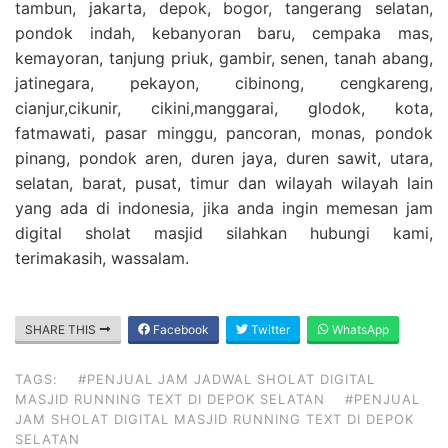
tambun, jakarta, depok, bogor, tangerang selatan,
pondok indah, kebanyoran baru, cempaka mas,
kemayoran, tanjung priuk, gambir, senen, tanah abang,
jatinegara, pekayon, cibinong, cengkareng,
cianjur,cikunir, cikini,manggarai, glodok, kota,
fatmawati, pasar minggu, pancoran, monas, pondok
pinang, pondok aren, duren jaya, duren sawit, utara,
selatan, barat, pusat, timur dan wilayah wilayah lain
yang ada di indonesia, jika anda ingin memesan jam
digital sholat masjid silahkan hubungi kami,
terimakasih, wassalam.
SHARE THIS
Facebook
Twitter
WhatsApp
TAGS:
#PENJUAL JAM JADWAL SHOLAT DIGITAL
MASJID RUNNING TEXT DI DEPOK SELATAN
#PENJUAL
JAM SHOLAT DIGITAL MASJID RUNNING TEXT DI DEPOK
SELATAN