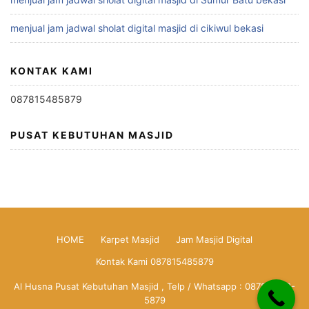
menjual jam jadwal sholat digital masjid di cikiwul bekasi
KONTAK KAMI
087815485879
PUSAT KEBUTUHAN MASJID
HOME
Karpet Masjid
Jam Masjid Digital
Kontak Kami 087815485879
Al Husna Pusat Kebutuhan Masjid , Telp / Whatsapp : 0878-1548-
5879