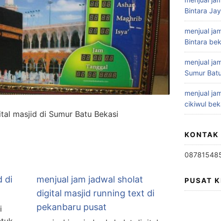
Bintara Ja
menjual jam
Bintara bek
menjual jam
Sumur Batu
menjual jam
cikiwul bek
ital masjid di Sumur Batu Bekasi
KONTAK
08781548
d di
menjual jam jadwal sholat
PUSAT 
digital masjid running text di
pekanbaru pusat
i