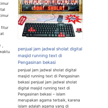
timur
tal
timur
fitur
at
 ,
penjual jam jadwal sholat digital
 waktu
masjid running text di
Pengasinan bekasi
penjual jam jadwal sholat digital
masjid running text di Pengasinan
bekasi penjual jam jadwal sholat
digital masjid running text di
Pengasinan bekasi – islam
merupakan agama terbaik, karena
islam adalah agama yang di