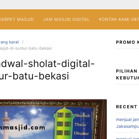
KARPET MASJID
JAM MASJID DIGITAL
KONTAK KAMI 08
awang barat
PROMO 
asjid-di-sumur-batu-bekasi
dwal-sholat-digital-
PILIHAN
ur-batu-bekasi
KEBUTU
RECENT
menjual jam
Jakasampu
menjual jam