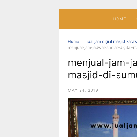
Skip
to
content
HOME
Home
jual jam digial masjid kar
menjual-jam-jadwal-sholat-digital-m
menjual-jam-ja
masjid-di-sum
MAY 24, 2019