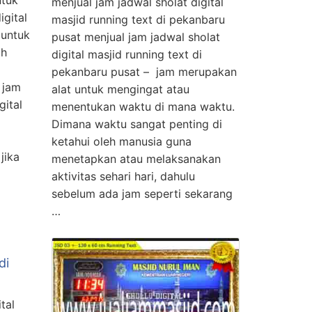
ntuk
menjual jam jadwal sholat digital
igital
masjid running text di pekanbaru
 untuk
pusat menjual jam jadwal sholat
ah
digital masjid running text di
pekanbaru pusat – jam merupakan
 jam
alat untuk mengingat atau
gital
menentukan waktu di mana waktu.
Dimana waktu sangat penting di
ketahui oleh manusia guna
jika
menetapkan atau melaksanakan
aktivitas sehari hari, dahulu
sebelum ada jam seperti sekarang
…
di
tal