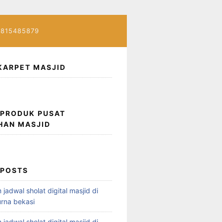
7815485879
KARPET MASJID
 PRODUK PUSAT
HAN MASJID
 POSTS
 jadwal sholat digital masjid di
rna bekasi
 jadwal sholat digital masjid di