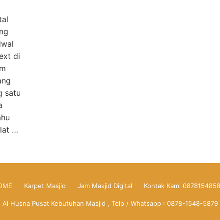
tal
ang
dwal
ext di
am
yang
g satu
a
ahu
lat …
OME
Karpet Masjid
Jam Masjid Digital
Kontak Kami 087815485
Al Husna Pusat Kebutuhan Masjid , Telp / Whatsapp : 0878-1548-5879