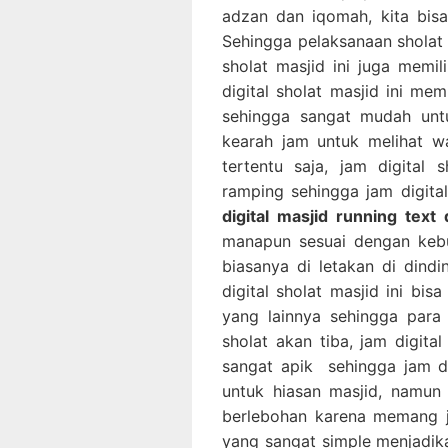
adzan dan iqomah, kita bis
Sehingga pelaksanaan sholat b
sholat masjid ini juga memi
digital sholat masjid ini me
sehingga sangat mudah untu
kearah jam untuk melihat wa
tertentu saja, jam digital 
ramping sehingga jam digita
digital masjid running text
manapun sesuai dengan kebut
biasanya di letakan di dind
digital sholat masjid ini bi
yang lainnya sehingga para
sholat akan tiba, jam digita
sangat apik sehingga jam dig
untuk hiasan masjid, namun 
berlebohan karena memang ja
yang sangat simple menjadikan