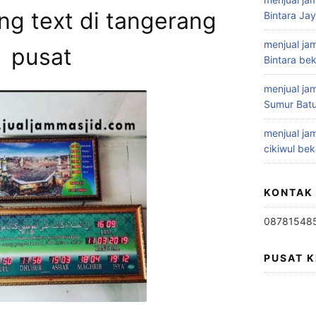
ng text di tangerang
Bintara Ja
menjual jam
pusat
Bintara bek
menjual jam
Sumur Batu
menjual jam
cikiwul bek
KONTAK
08781548
PUSAT 