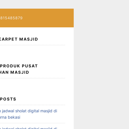
7815485879
KARPET MASJID
 PRODUK PUSAT
HAN MASJID
 POSTS
 jadwal sholat digital masjid di
rna bekasi
 jadwal sholat digital masjid di