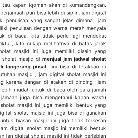
a tau kapan iqomah akan di kumandangkan.
erjamaah pun bisa lebih di siplin, jam digital
liki penulisan yang sangat jelas dimana jam
miliki penulisan dengan warna merah menyala
k di baca, kita tidak perlu lagi mendekat
ktu , kita cukup melihatnya di batas jarak
sholat masjid ini juga memiliki disain yang
l sholat masjid di
menjual jam jadwal sholat
 di tangerang pusat
ini bisa di letakkan di
uhan masjid , jam digital sholat masjid ini
ing karena dengan di etakan di dinding jam
sa lebih mudah untuk di baca oleh para jamah
 jamaah juga bisa mengetahui kapan waktu
l sholat masjid ini juga memiliki bentuk yang
ital sholat majsid ini juga bisa di gunakan
untuk hiasan masjid ini juga tidak terkesan
m digital sholat masjid ini memiliki bentuk
 jan digital sholat masjid ini tidak berlebian