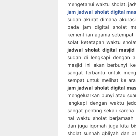
mengetahui waktu sholat, jad
jam jadwal sholat digital ma
sudah akurat dimana akurasi
pada jam digital sholat m
kementrian agama setempat se
solat ketetapan waktu sholat
jadwal sholat digital masji
sudah di lengkapi dengan a
masjid ini akan berbunyi ke
sangat terbantu untuk mengi
sempat untuk melihat ke arah
jam jadwal sholat digital ma
mengeluarkan bunyi atau suara
lengkapi dengan waktu jedd
sangat penting sekali karena d
hal waktu sholat berjamaah
dan juga iqomah juga kita b
sholat sunnah qbliyah dan b