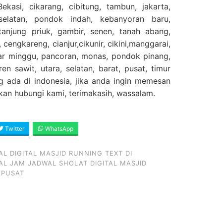
ekasi, cikarang, cibitung, tambun, jakarta,
selatan, pondok indah, kebanyoran baru,
njung priuk, gambir, senen, tanah abang,
 cengkareng, cianjur,cikunir, cikini,manggarai,
sar minggu, pancoran, monas, pondok pinang,
en sawit, utara, selatan, barat, pusat, timur
g ada di indonesia, jika anda ingin memesan
ahkan hubungi kami, terimakasih, wassalam.
Twitter
WhatsApp
L DIGITAL MASJID RUNNING TEXT DI
L JAM JADWAL SHOLAT DIGITAL MASJID
 PUSAT