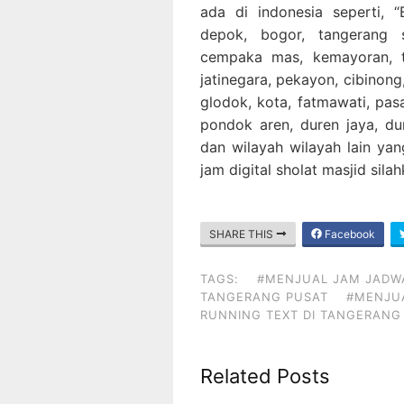
ada di indonesia seperti, “B
depok, bogor, tangerang 
cempaka mas, kemayoran, ta
jatinegara, pekayon, cibinong,
glodok, kota, fatmawati, pa
pondok aren, duren jaya, dur
dan wilayah wilayah lain yan
jam digital sholat masjid sil
SHARE THIS
Facebook
TAGS:
#MENJUAL JAM JADWA
TANGERANG PUSAT
#MENJUA
RUNNING TEXT DI TANGERANG
Related Posts