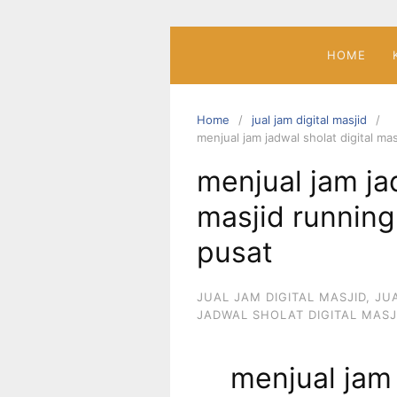
Skip
to
content
HOME
Home
jual jam digital masjid
menjual jam jadwal sholat digital ma
menjual jam jad
masjid running
pusat
JUAL JAM DIGITAL MASJID
,
JU
JADWAL SHOLAT DIGITAL MASJ
menjual jam 