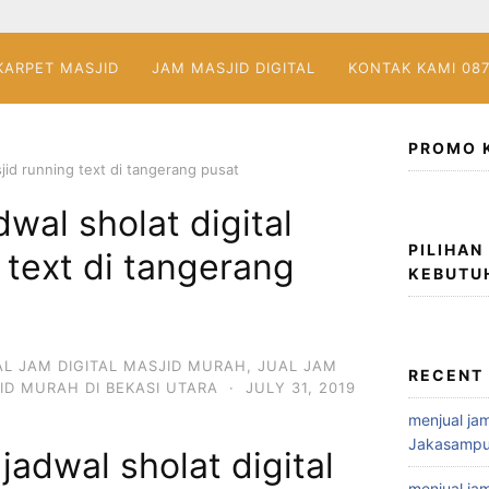
KARPET MASJID
JAM MASJID DIGITAL
KONTAK KAMI 08
PROMO 
sjid running text di tangerang pusat
wal sholat digital
PILIHAN
 text di tangerang
KEBUTU
AL JAM DIGITAL MASJID MURAH
,
JUAL JAM
RECENT
ID MURAH DI BEKASI UTARA
·
JULY 31, 2019
menjual jam
Jakasampu
jadwal sholat digital
menjual jam