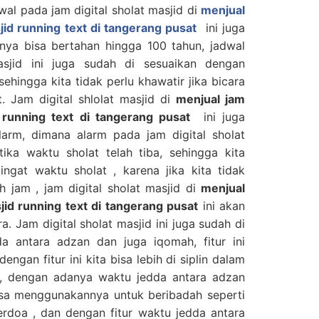
wal pada jam digital sholat masjid di
menjual
sjid running text di tangerang pusat
ini juga
nya bisa bertahan hingga 100 tahun, jadwal
asjid ini juga sudah di sesuaikan dengan
hingga kita tidak perlu khawatir jika bicara
. Jam digital shlolat masjid di
menjual jam
d running text di tangerang pusat
ini juga
larm, dimana alarm pada jam digital sholat
tika waktu sholat telah tiba, sehingga kita
ngat waktu sholat , karena jika kita tidak
 jam , jam digital sholat masjid di
menjual
sjid running text di tangerang pusat
ini akan
. Jam digital sholat masjid ini juga sudah di
a antara adzan dan juga iqomah, fitur ini
engan fitur ini kita bisa lebih di siplin dalam
 , dengan adanya waktu jedda antara adzan
isa menggunakannya untuk beribadah seperti
erdoa , dan dengan fitur waktu jedda antara