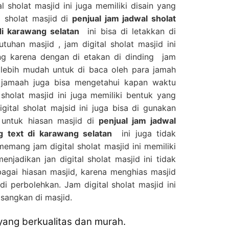
al sholat masjid ini juga memiliki disain yang
l sholat masjid di
penjual jam jadwal sholat
 di karawang selatan
ini bisa di letakkan di
uhan masjid , jam digital sholat masjid ini
ing karena dengan di etakan di dinding jam
sa lebih mudah untuk di baca oleh para jamah
 jamaah juga bisa mengetahui kapan waktu
l sholat masjid ini juga memiliki bentuk yang
ital sholat majsid ini juga bisa di gunakan
 untuk hiasan masjid di
penjual jam jadwal
ng text di karawang selatan
ini juga tidak
emang jam digital sholat masjid ini memiliki
njadikan jan digital sholat masjid ini tidak
bagai hiasan masjid, karena menghias masjid
di perbolehkan. Jam digital sholat masjid ini
sangkan di masjid.
 yang berkualitas dan murah.