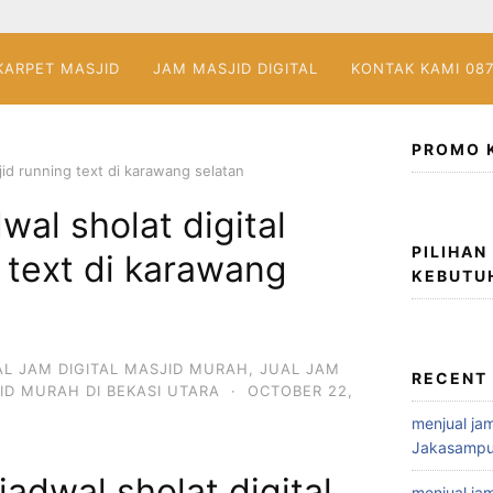
KARPET MASJID
JAM MASJID DIGITAL
KONTAK KAMI 08
PROMO 
sjid running text di karawang selatan
wal sholat digital
PILIHAN
 text di karawang
KEBUTU
AL JAM DIGITAL MASJID MURAH
,
JUAL JAM
RECENT
ID MURAH DI BEKASI UTARA
·
OCTOBER 22,
menjual jam
Jakasampu
jadwal sholat digital
menjual jam