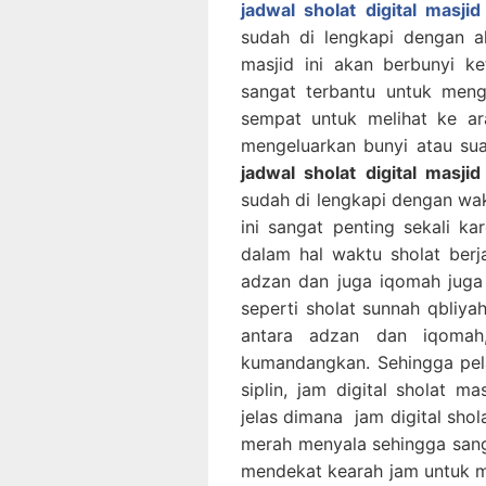
jadwal sholat digital masji
sudah di lengkapi dengan a
masjid ini akan berbunyi ke
sangat terbantu untuk mengi
sempat untuk melihat ke ara
mengeluarkan bunyi atau sua
jadwal sholat digital masji
sudah di lengkapi dengan wak
ini sangat penting sekali kar
dalam hal waktu sholat ber
adzan dan juga iqomah juga
seperti sholat sunnah qbliya
antara adzan dan iqomah
kumandangkan. Sehingga pela
siplin, jam digital sholat m
jelas dimana jam digital shol
merah menyala sehingga sanga
mendekat kearah jam untuk me