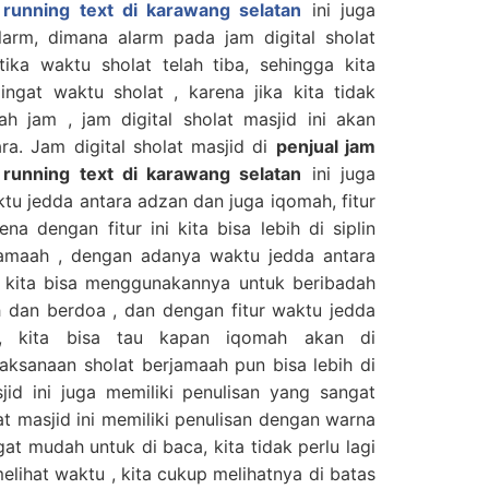
d running text di karawang selatan
ini juga
larm, dimana alarm pada jam digital sholat
tika waktu sholat telah tiba, sehingga kita
ngat waktu sholat , karena jika kita tidak
h jam , jam digital sholat masjid ini akan
ra. Jam digital sholat masjid di
penjual jam
d running text di karawang selatan
ini juga
tu jedda antara adzan dan juga iqomah, fitur
ena dengan fitur ini kita bisa lebih di siplin
jamaah , dengan adanya waktu jedda antara
 kita bisa menggunakannya untuk beribadah
h dan berdoa , dan dengan fitur waktu jedda
, kita bisa tau kapan iqomah akan di
ksanaan sholat berjamaah pun bisa lebih di
asjid ini juga memiliki penulisan yang sangat
at masjid ini memiliki penulisan dengan warna
t mudah untuk di baca, kita tidak perlu lagi
lihat waktu , kita cukup melihatnya di batas