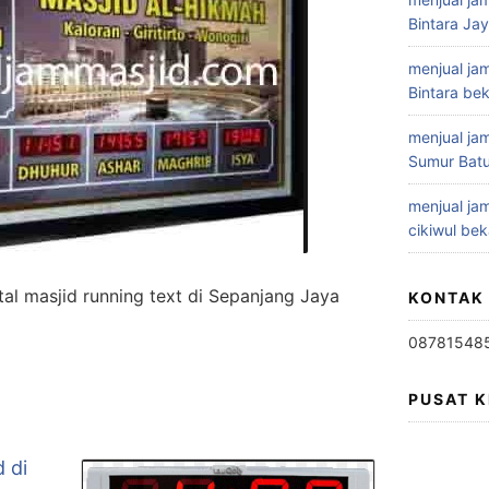
Bintara Ja
menjual jam
Bintara bek
menjual jam
Sumur Batu
menjual jam
cikiwul bek
ital masjid running text di Sepanjang Jaya
KONTAK
08781548
PUSAT 
d di