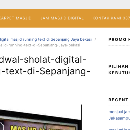
KARPET MASJID
JAM MASJID DIGITAL
KONTAK KAMI 08
digital masjid running text di Sepanjang Jaya bekasi
PROMO 
asjid-running-text-di-Sepanjang-Jaya-bekasi
dwal-sholat-digital-
PILIHAN
g-text-di-Sepanjang-
KEBUTU
RECENT
menjual jam
Jakasampu
menjual jam