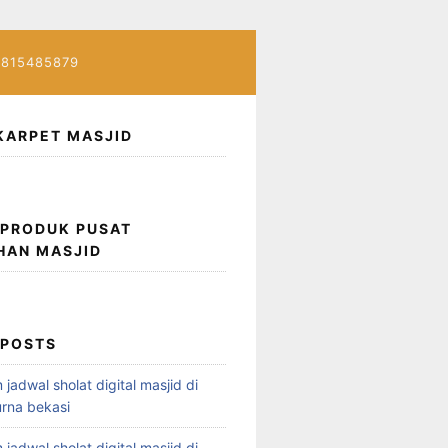
7815485879
KARPET MASJID
 PRODUK PUSAT
HAN MASJID
 POSTS
 jadwal sholat digital masjid di
rna bekasi
 jadwal sholat digital masjid di