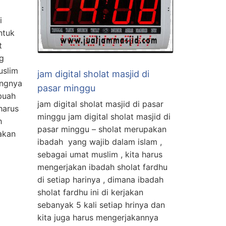
i
ntuk
t
g
uslim
jam digital sholat masjid di
angnya
pasar minggu
buah
jam digital sholat masjid di pasar
harus
minggu jam digital sholat masjid di
h
pasar minggu – sholat merupakan
akan
ibadah yang wajib dalam islam ,
sebagai umat muslim , kita harus
mengerjakan ibadah sholat fardhu
di setiap harinya , dimana ibadah
sholat fardhu ini di kerjakan
sebanyak 5 kali setiap hrinya dan
kita juga harus mengerjakannya