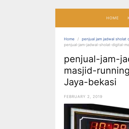
Skip
to
content
HOME
Home
penjual jam jadwal sholat 
penjual-jam-jadwal-sholat-digital-m
penjual-jam-ja
masjid-runnin
Jaya-bekasi
FEBRUARY 2, 2019