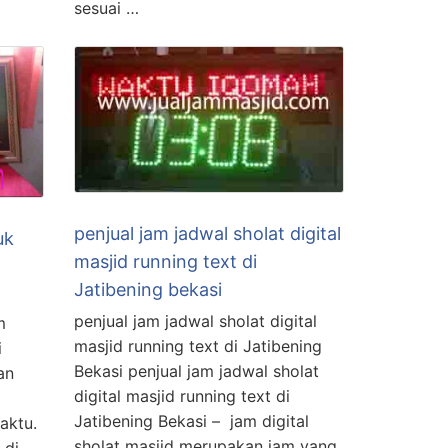
sesuai …
penjual jam jadwal sholat digital
uk
masjid running text di
Jatibening bekasi
penjual jam jadwal sholat digital
m
masjid running text di Jatibening
i
Bekasi penjual jam jadwal sholat
an
digital masjid running text di
Jatibening Bekasi – jam digital
aktu.
sholat masjid merupakan jam yang