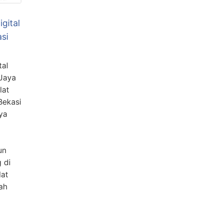
igital
asi
tal
 Jaya
lat
 Bekasi
ya
un
 di
lat
ah