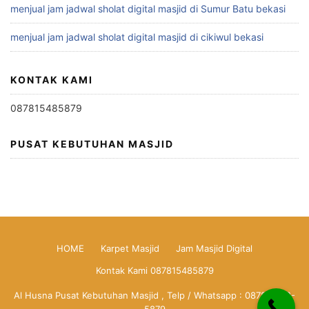
menjual jam jadwal sholat digital masjid di Sumur Batu bekasi
menjual jam jadwal sholat digital masjid di cikiwul bekasi
KONTAK KAMI
087815485879
PUSAT KEBUTUHAN MASJID
HOME
Karpet Masjid
Jam Masjid Digital
Kontak Kami 087815485879
Al Husna Pusat Kebutuhan Masjid , Telp / Whatsapp : 0878-1548-
5879