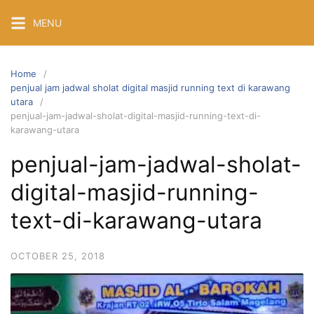
Skip
MENU
to
content
Home
penjual jam jadwal sholat digital masjid running text di karawang
utara
penjual-jam-jadwal-sholat-digital-masjid-running-text-di-
karawang-utara
penjual-jam-jadwal-sholat-
digital-masjid-running-
text-di-karawang-utara
OCTOBER 25, 2018