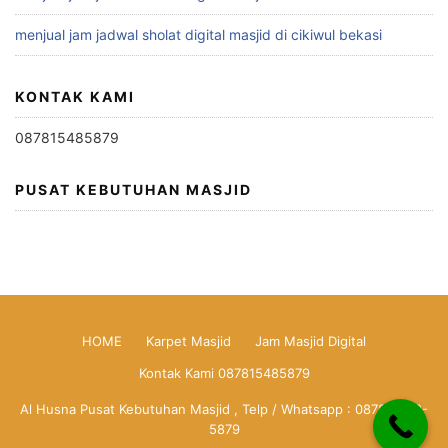
menjual jam jadwal sholat digital masjid di cikiwul bekasi
KONTAK KAMI
087815485879
PUSAT KEBUTUHAN MASJID
HOME
Karpet Masjid
Jam Masjid Digital
Kontak Kami 087815485879
Al Husna Pusat Kebutuhan Masjid , Telp / Whatsapp : 0878-1548-
5879