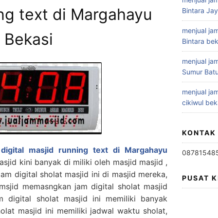
ng text di Margahayu
Bintara Ja
menjual jam
Bekasi
Bintara bek
menjual jam
Sumur Batu
menjual jam
cikiwul bek
KONTAK
digital masjid running text di Margahayu
08781548
sjid kini banyak di miliki oleh masjid masjid ,
m digital sholat masjid ini di masjid mereka,
PUSAT 
msjid memasngkan jam digital sholat masjid
digital sholat masjid ini memiliki banyak
holat masjid ini memiliki jadwal waktu sholat,