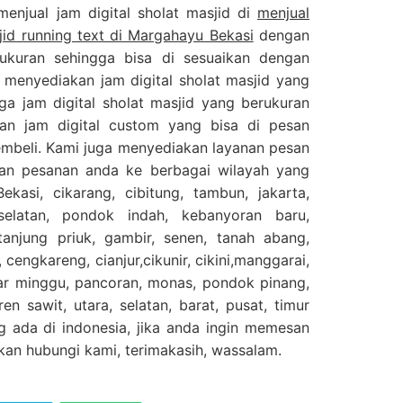
 menjual jam digital sholat masjid di
menjual
sjid running text di Margahayu Bekasi
dengan
ukuran sehingga bisa di sesuaikan dengan
 menyediakan jam digital sholat masjid yang
ga jam digital sholat masjid yang berukuran
an jam digital custom yang bisa di pesan
embeli. Kami juga menyediakan layanan pesan
kan pesanan anda ke berbagai wilayah yang
ekasi, cikarang, cibitung, tambun, jakarta,
selatan, pondok indah, kebanyoran baru,
njung priuk, gambir, senen, tanah abang,
 cengkareng, cianjur,cikunir, cikini,manggarai,
sar minggu, pancoran, monas, pondok pinang,
en sawit, utara, selatan, barat, pusat, timur
g ada di indonesia, jika anda ingin memesan
ahkan hubungi kami, terimakasih, wassalam.