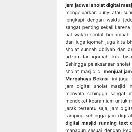
jam jadwal sholat digital ma
mengeluarkan bunyi atau suara
lengkapi dengan waktu jedd
sangat penting sekali karena d
hal waktu sholat berjamaah
dan juga iqomah juga kita b
sholat sunnah qbliyah dan b
adzan dan iqomah, kita bis
Sehingga pelaksanaan sholat b
sholat masjid di
menjual jam 
Margahayu Bekasi
ini juga 
jam digital sholat masjid 
menyala sehingga sangat mu
mendekat kearah jam untuk me
jarak tertentu saja, jam digit
ramping sehingga jam digita
digital masjid running text
manapun sesuai dengan kebut