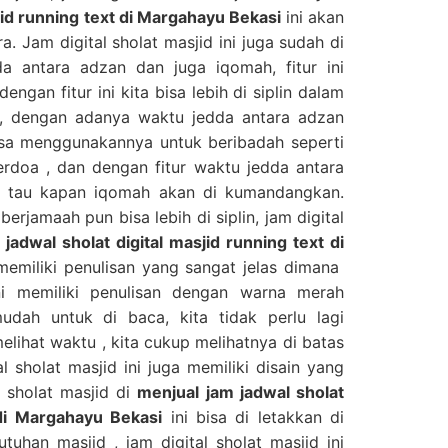
sjid running text di Margahayu Bekasi
ini akan
. Jam digital sholat masjid ini juga sudah di
a antara adzan dan juga iqomah, fitur ini
engan fitur ini kita bisa lebih di siplin dalam
 , dengan adanya waktu jedda antara adzan
isa menggunakannya untuk beribadah seperti
erdoa , dan dengan fitur waktu jedda antara
a tau kapan iqomah akan di kumandangkan.
erjamaah pun bisa lebih di siplin, jam digital
jadwal sholat digital masjid running text di
memiliki penulisan yang sangat jelas dimana
ini memiliki penulisan dengan warna merah
dah untuk di baca, kita tidak perlu lagi
lihat waktu , kita cukup melihatnya di batas
al sholat masjid ini juga memiliki disain yang
l sholat masjid di
menjual jam jadwal sholat
 di Margahayu Bekasi
ini bisa di letakkan di
uhan masjid , jam digital sholat masjid ini