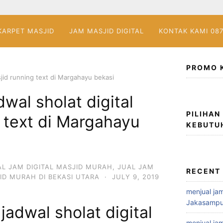
KARPET MASJID
JAM MASJID DIGITAL
KONTAK KAMI 08
PROMO 
sjid running text di Margahayu bekasi
wal sholat digital
PILIHAN
 text di Margahayu
KEBUTU
AL JAM DIGITAL MASJID MURAH
,
JUAL JAM
RECENT
ID MURAH DI BEKASI UTARA
·
JULY 9, 2019
menjual jam
Jakasampu
jadwal sholat digital
menjual jam