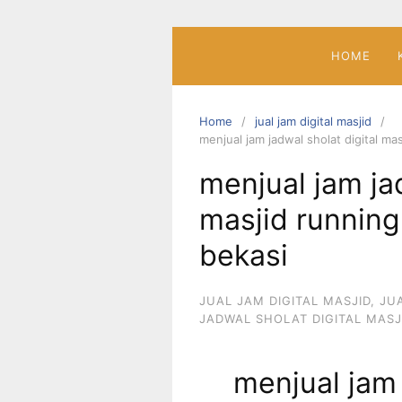
Skip
to
content
HOME
Home
jual jam digital masjid
menjual jam jadwal sholat digital ma
menjual jam jad
masjid running
bekasi
JUAL JAM DIGITAL MASJID
,
JU
JADWAL SHOLAT DIGITAL MASJ
menjual jam 