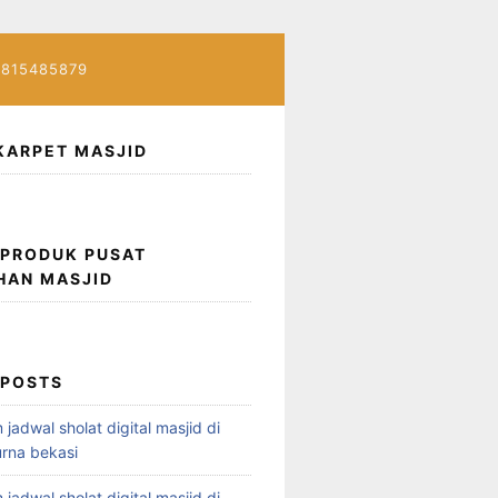
7815485879
KARPET MASJID
 PRODUK PUSAT
HAN MASJID
 POSTS
 jadwal sholat digital masjid di
rna bekasi
 jadwal sholat digital masjid di