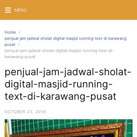
Skip
MENU
to
content
Home
penjual jam jadwal sholat digital masjid running text di karawang
pusat
penjual-jam-jadwal-sholat-digital-masjid-running-text-di-
karawang-pusat
penjual-jam-jadwal-sholat-
digital-masjid-running-
text-di-karawang-pusat
OCTOBER 23, 2018