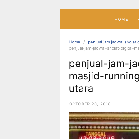
Skip
to
content
HOME
Home
penjual jam jadwal sholat d
penjual-jam-jadwal-sholat-digital-ma
penjual-jam-ja
masjid-running
utara
OCTOBER 20, 2018