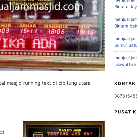
Bintara Ja
menjual jam
Bintara bek
menjual jam
Sumur Batu
menjual jam
cikiwul bek
tal masjid running text di cibitung utara
KONTAK
08781548
PUSAT 
di