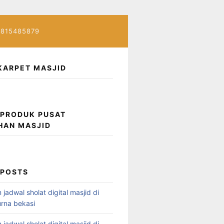
7815485879
KARPET MASJID
 PRODUK PUSAT
HAN MASJID
 POSTS
 jadwal sholat digital masjid di
rna bekasi
 jadwal sholat digital masjid di