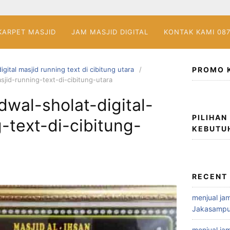
KARPET MASJID
JAM MASJID DIGITAL
KONTAK KAMI 08
igital masjid running text di cibitung utara
PROMO 
sjid-running-text-di-cibitung-utara
dwal-sholat-digital-
PILIHAN
-text-di-cibitung-
KEBUTU
RECENT
menjual jam
Jakasampu
menjual jam