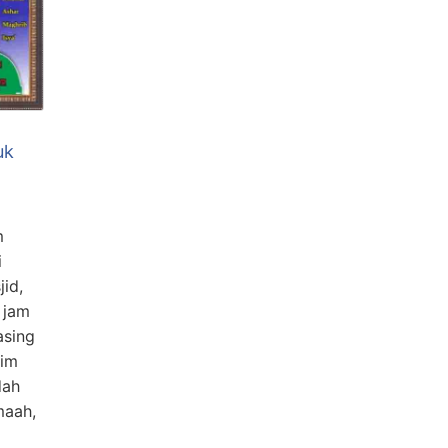
uk
m
i
jid,
 jam
asing
sim
dah
maah,