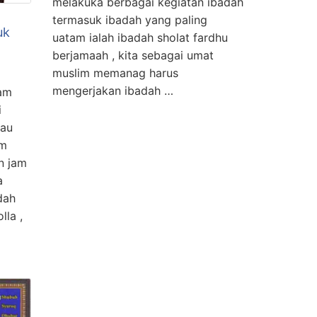
melakuka berbagai kegiatan ibadah
termasuk ibadah yang paling
uk
uatam ialah ibadah sholat fardhu
berjamaah , kita sebagai umat
muslim memanag harus
mengerjakan ibadah …
jam
i
tau
am
n jam
a
dah
lla ,