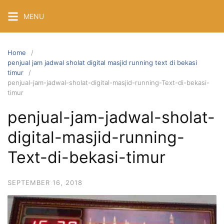
Skip
MENU
to
content
Home
penjual jam jadwal sholat digital masjid running text di bekasi
timur
penjual-jam-jadwal-sholat-digital-masjid-running-Text-di-bekasi-
timur
penjual-jam-jadwal-sholat-
digital-masjid-running-
Text-di-bekasi-timur
SEPTEMBER 16, 2018