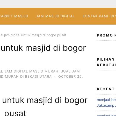
KARPET MASJID
JAM MASJID DIGITAL
KONTAK KAMI 08
ual jam digital untuk masjid di bogor pusat
PROMO 
l untuk masjid di bogor
PILIHAN
KEBUTU
AL JAM DIGITAL MASJID MURAH
,
JUAL JAM
ID MURAH DI BEKASI UTARA
·
OCTOBER 26,
RECENT
al untuk masjid di bogor
menjual jam
Jakasampu
pusat
menjual jam