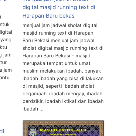
digital masjid running text di
Harapan Baru bekasi
i
untuk
menjual jam jadwal sholat digital
igital
masjid running text di Harapan
t yang
Baru Bekasi menjual jam jadwal
ktu
sholat digital masjid running text di
g jam
Harapan Baru Bekasi – masjid
itur
merupaka tempat untuk umat
ga jam
muslim melakukan ibadah, banyak
antu
ibadah ibadah yang bisa di lakukan
di masjid, seperti ibadah sholat
berjamaah, ibadah mengaji, ibadah
berdzikir, ibadah iktikaf dan ibadah
ibadah …
di