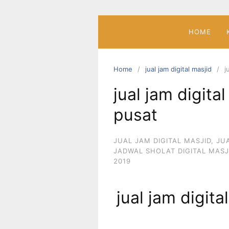
Skip
to
content
HOME
Home
jual jam digital masjid
j
jual jam digita
pusat
JUAL JAM DIGITAL MASJID
,
JU
JADWAL SHOLAT DIGITAL MASJ
2019
jual jam digit