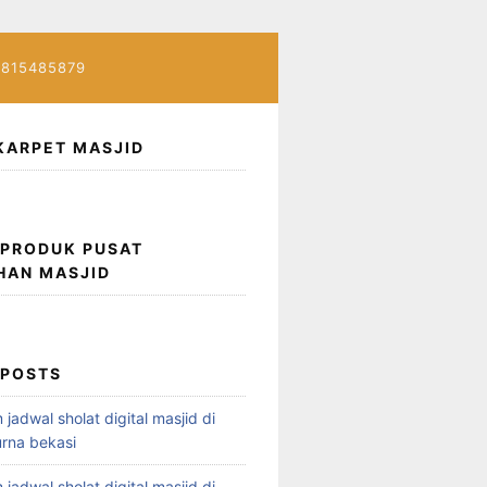
7815485879
KARPET MASJID
 PRODUK PUSAT
HAN MASJID
 POSTS
 jadwal sholat digital masjid di
rna bekasi
 jadwal sholat digital masjid di