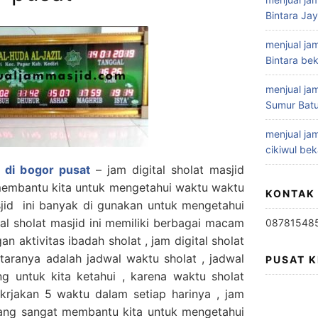
Bintara Ja
menjual jam
Bintara bek
menjual jam
Sumur Batu
menjual jam
cikiwul bek
d di bogor pusat
– jam digital sholat masjid
membantu kita untuk mengetahui waktu waktu
KONTAK
asjid ini banyak di gunakan untuk mengetahui
tal sholat masjid ini memiliki berbagai macam
08781548
gan aktivitas ibadah sholat , jam digital sholat
antaranya adalah jadwal waktu sholat , jadwal
PUSAT 
g untuk kita ketahui , karena waktu sholat
rjakan 5 waktu dalam setiap harinya , jam
emang sangat membantu kita untuk mengetahui