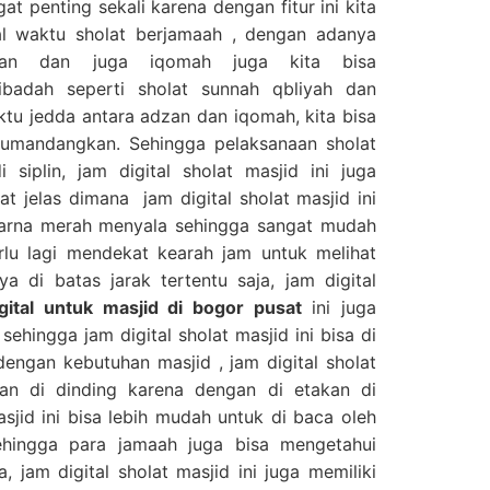
gat penting sekali karena dengan fitur ini kita
hal waktu sholat berjamaah , dengan adanya
zan dan juga iqomah juga kita bisa
badah seperti sholat sunnah qbliyah dan
ktu jedda antara adzan dan iqomah, kita bisa
umandangkan. Sehingga pelaksanaan sholat
 siplin, jam digital sholat masjid ini juga
at jelas dimana jam digital sholat masjid ini
warna merah menyala sehingga sangat mudah
erlu lagi mendekat kearah jam untuk melihat
a di batas jarak tertentu saja, jam digital
igital untuk masjid di bogor pusat
ini juga
sehingga jam digital sholat masjid ini bisa di
engan kebutuhan masjid , jam digital sholat
akan di dinding karena dengan di etakan di
asjid ini bisa lebih mudah untuk di baca oleh
ehingga para jamaah juga bisa mengetahui
, jam digital sholat masjid ini juga memiliki