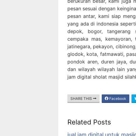
berukuran besar, kami juga 
pesan sesuai dengan keingina
pesan antar, kami siap men
yang ada di indonesia seperti,
depok, bogor, tangerang 
cempaka mas, kemayoran, ta
jatinegara, pekayon, cibinong,
glodok, kota, fatmawati, pa
pondok aren, duren jaya, dur
dan wilayah wilayah lain yan
jam digital sholat masjid sil
SHARE THIS
Facebook
Related Posts
jual jam digital untuk masji