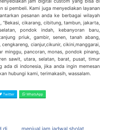
menyediakan jam digital custom yang bisa di
n si pembeli. Kami juga menyediakan layanan
gantarkan pesanan anda ke berbagai wilayah
 “Bekasi, cikarang, cibitung, tambun, jakarta,
selatan, pondok indah, kebanyoran baru,
njung priuk, gambir, senen, tanah abang,
 cengkareng, cianjur,cikunir, cikini,manggarai,
sar minggu, pancoran, monas, pondok pinang,
en sawit, utara, selatan, barat, pusat, timur
g ada di indonesia, jika anda ingin memesan
ahkan hubungi kami, terimakasih, wassalam.
Twitter
WhatsApp
d di
menjual jam jadwal sholat