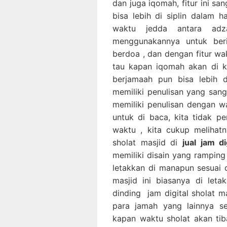
dan juga iqomah, fitur ini san
bisa lebih di siplin dalam 
waktu jedda antara ad
menggunakannya untuk beri
berdoa , dan dengan fitur wa
tau kapan iqomah akan di k
berjamaah pun bisa lebih di
memiliki penulisan yang sang
memiliki penulisan dengan 
untuk di baca, kita tidak p
waktu , kita cukup melihatny
sholat masjid di
jual jam d
memiliki disain yang ramping 
letakkan di manapun sesuai d
masjid ini biasanya di let
dinding jam digital sholat m
para jamah yang lainnya s
kapan waktu sholat akan tiba