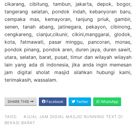
cikarang, cibitung, tambun, jakarta, depok, bogor,
tangerang selatan, pondok indah, kebanyoran baru,
cempaka mas, kemayoran, tanjung priuk, gambir,
senen, tanah abang, jatinegara, pekayon, cibinong,
cengkareng, cianjur,cikunir, cikini,manggarai, glodok,
kota, fatmawati, pasar minggu, pancoran, monas,
pondok pinang, pondok aren, duren jaya, duren sawit,
utara, selatan, barat, pusat, timur dan wilayah wilayah
lain yang ada di indonesia, jika anda ingin memesan
jam digital sholat masjid silahkan hubungi kami,
terimakasih, wassalam.
SHARE THIS
Facebook
Twitter
WhatsApp
TAGS:
#JUAL JAM DIGIAL MASJID RUNNING TEXT DI
BEKASI BARAT