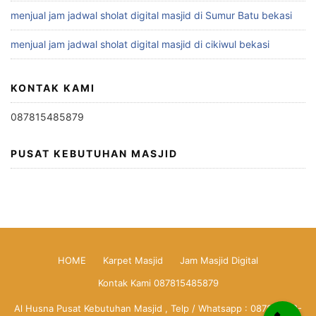
menjual jam jadwal sholat digital masjid di Sumur Batu bekasi
menjual jam jadwal sholat digital masjid di cikiwul bekasi
KONTAK KAMI
087815485879
PUSAT KEBUTUHAN MASJID
HOME
Karpet Masjid
Jam Masjid Digital
Kontak Kami 087815485879
Al Husna Pusat Kebutuhan Masjid , Telp / Whatsapp : 0878-1548-