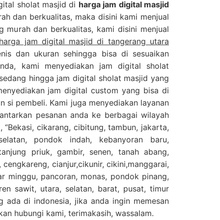
gital sholat masjid di
harga jam digital masjid
h dan berkualitas, maka disini kami menjual
ng murah dan berkualitas, kami disini menjual
harga jam digital masjid di tangerang utara
is dan ukuran sehingga bisa di sesuaikan
nda, kami menyediakan jam digital sholat
 sedang hingga jam digital sholat masjid yang
menyediakan jam digital custom yang bisa di
n si pembeli. Kami juga menyediakan layanan
gantarkan pesanan anda ke berbagai wilayah
 “Bekasi, cikarang, cibitung, tambun, jakarta,
selatan, pondok indah, kebanyoran baru,
njung priuk, gambir, senen, tanah abang,
 cengkareng, cianjur,cikunir, cikini,manggarai,
sar minggu, pancoran, monas, pondok pinang,
en sawit, utara, selatan, barat, pusat, timur
g ada di indonesia, jika anda ingin memesan
ahkan hubungi kami, terimakasih, wassalam.