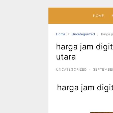
Skip
to
content
HOME
Home
Uncategorized
harga j
harga jam digi
utara
UNCATEGORIZED
·
SEPTEMBER
harga jam digi