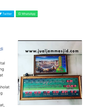
Twitter
WhatsApp
di
tal
ang
at
sholat
ng
at,