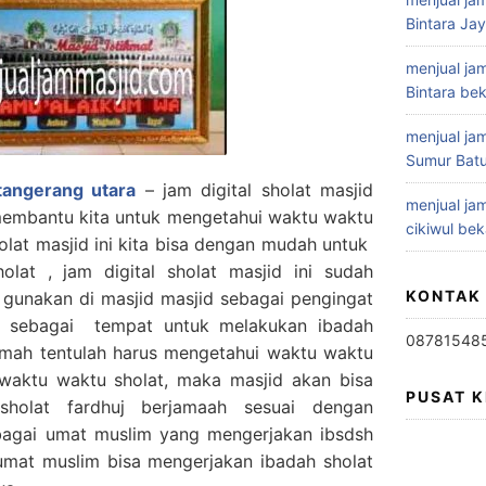
Bintara Ja
menjual jam
Bintara bek
menjual jam
Sumur Batu
 tangerang utara
– jam digital sholat masjid
menjual jam
membantu kita untuk mengetahui waktu waktu
cikiwul bek
holat masjid ini kita bisa dengan mudah untuk
lat , jam digital sholat masjid ini sudah
KONTAK
 gunakan di masjid masjid sebagai pengingat
id sebagai tempat untuk melakukan ibadah
08781548
amah tentulah harus mengetahui waktu waktu
waktu waktu sholat, maka masjid akan bisa
PUSAT 
sholat fardhuj berjamaah sesuai dengan
ebagai umat muslim yang mengerjakan ibsdsh
 umat muslim bisa mengerjakan ibadah sholat