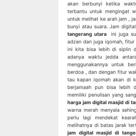
akan berbunyi ketika waktu
terbantu untuk mengingat wa
untuk melihat ke arah jam , j
bunyi atau suara. Jam digita
tangerang utara
ini juga su
adzan dan juga iqomah, fitur 
ini kita bisa lebih di sipli
adanya waktu jedda antar
menggunakannya untuk beri
berdoa , dan dengan fitur wa
tau kapan iqomah akan di k
berjamaah pun bisa lebih di
memiliki penulisan yang sang
harga jam digital masjid di 
warna merah menyala sehing
perlu lagi mendekat kear
melihatnya di batas jarak ter
jam digital masjid di tang