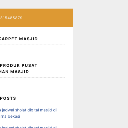
7815485879
KARPET MASJID
 PRODUK PUSAT
HAN MASJID
 POSTS
 jadwal sholat digital masjid di
rna bekasi
 jadwal sholat digital masjid di