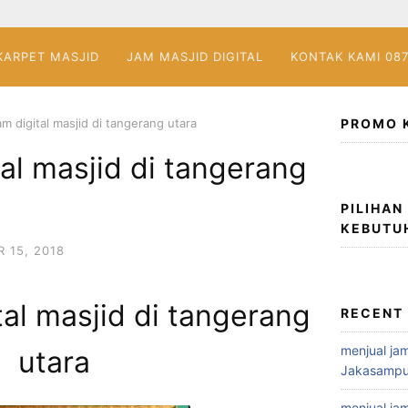
KARPET MASJID
JAM MASJID DIGITAL
KONTAK KAMI 08
am digital masjid di tangerang utara
PROMO 
tal masjid di tangerang
PILIHAN
KEBUTU
 15, 2018
tal masjid di tangerang
RECENT
menjual jam
utara
Jakasampu
menjual jam