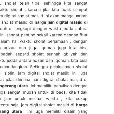
 sholat telah tiba, sehingga kita sangat
ktu sholat , karena jika kita tidak sempat
am digital sholat masjid ini akan mengeluarkan
l sholat masjid di
harga jam digital masjid di
dah di lengkapi dengan waktu jedda antara
ini sangat penting sekali karena dengan fitur
n dalam hal waktu sholat berjamaah , dengan
a adzan dan juga iqomah juga kita bisa
badah seperti sholat sunnah qbliyah dan
ktu jedda antara adzan dan iqomah, kita bisa
umandangkan. Sehingga pelaksanaan sholat
 siplin, jam digital sholat masjid ini juga
at jelas dimana jam digital sholat masjid di
tangerang utara
ini memiliki penulisan dengan
ga sangat mudah untuk di baca, kita tidak
ah jam untuk melihat waktu , kita cukup
tentu saja, jam digital sholat masjid di
harga
erang utara
ini juga memiliki disain yang