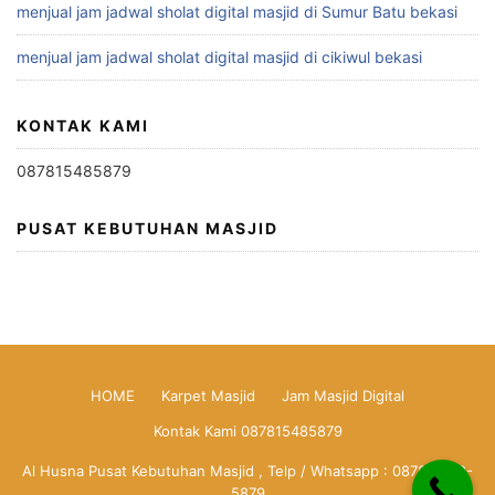
menjual jam jadwal sholat digital masjid di Sumur Batu bekasi
menjual jam jadwal sholat digital masjid di cikiwul bekasi
KONTAK KAMI
087815485879
PUSAT KEBUTUHAN MASJID
HOME
Karpet Masjid
Jam Masjid Digital
Kontak Kami 087815485879
Al Husna Pusat Kebutuhan Masjid , Telp / Whatsapp : 0878-1548-
5879