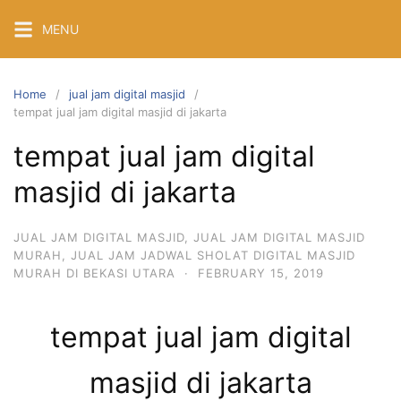
Skip
MENU
to
content
Home
jual jam digital masjid
tempat jual jam digital masjid di jakarta
tempat jual jam digital
masjid di jakarta
JUAL JAM DIGITAL MASJID
,
JUAL JAM DIGITAL MASJID
MURAH
,
JUAL JAM JADWAL SHOLAT DIGITAL MASJID
MURAH DI BEKASI UTARA
·
FEBRUARY 15, 2019
tempat jual jam digital
masjid di jakarta