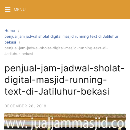
Skip
MENU
to
content
Home
penjual jam jadwal sholat digital masjid running text di Jatiluhur
bekasi
penjual-jam-jadwal-sholat-digital-masjid-running-text-di-
Jatiluhur-bekasi
penjual-jam-jadwal-sholat-
digital-masjid-running-
text-di-Jatiluhur-bekasi
DECEMBER 28, 2018