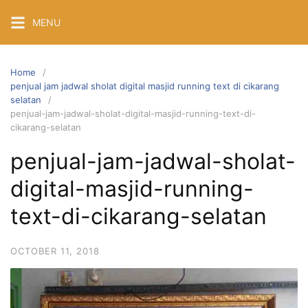
Skip
MENU
to
content
Home
penjual jam jadwal sholat digital masjid running text di cikarang
selatan
penjual-jam-jadwal-sholat-digital-masjid-running-text-di-
cikarang-selatan
penjual-jam-jadwal-sholat-
digital-masjid-running-
text-di-cikarang-selatan
OCTOBER 11, 2018