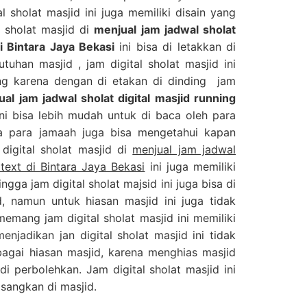
al sholat masjid ini juga memiliki disain yang
l sholat masjid di
menjual jam jadwal sholat
di Bintara Jaya Bekasi
ini bisa di letakkan di
uhan masjid , jam digital sholat masjid ini
ing karena dengan di etakan di dinding jam
al jam jadwal sholat digital masjid running
ni bisa lebih mudah untuk di baca oleh para
a para jamaah juga bisa mengetahui kapan
digital sholat masjid di
menjual jam jadwal
 text di Bintara Jaya Bekasi
ini juga memiliki
gga jam digital sholat majsid ini juga bisa di
, namun untuk hiasan masjid ini juga tidak
emang jam digital sholat masjid ini memiliki
njadikan jan digital sholat masjid ini tidak
bagai hiasan masjid, karena menghias masjid
di perbolehkan. Jam digital sholat masjid ini
sangkan di masjid.