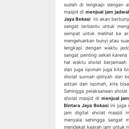
sudah di lengkapi dengan a
masjid di
menjual jam jadwal 
Jaya Bekasi
ini akan berbunyi
sangat terbantu untuk mengi
sempat untuk melihat ke ara
mengeluarkan bunyi atau suara
lengkapi dengan waktu jedd
sangat penting sekali karena d
hal waktu sholat berjamaah
dan juga iqomah juga kita b
sholat sunnah qbliyah dan b
adzan dan iqomah, kita bis
Sehingga pelaksanaan sholat b
sholat masjid di
menjual jam 
Bintara Jaya Bekasi
ini juga
jam digital sholat masjid 
menyala sehingga sangat mu
mendekat kearah jam untuk me