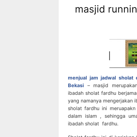
masjid runnin
menjual jam jadwal sholat d
Bekasi
– masjid merupaka
ibadah sholat fardhu berjam
yang namanya mengerjakan i
sholat fardhu ini meruapakn
dalam islam , sehingga um
ibadah sholat fardhu.