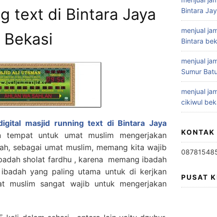
g text di Bintara Jaya
Bintara Ja
menjual jam
Bekasi
Bintara bek
menjual jam
Sumur Batu
menjual jam
cikiwul bek
igital masjid running text di Bintara Jaya
KONTAK
n tempat untuk umat muslim mengerjakan
aah, sebagai umat muslim, memang kita wajib
08781548
badah sholat fardhu , karena memang ibadah
 ibadah yang paling utama untuk di kerjkan
PUSAT 
at muslim sangat wajib untuk mengerjakan