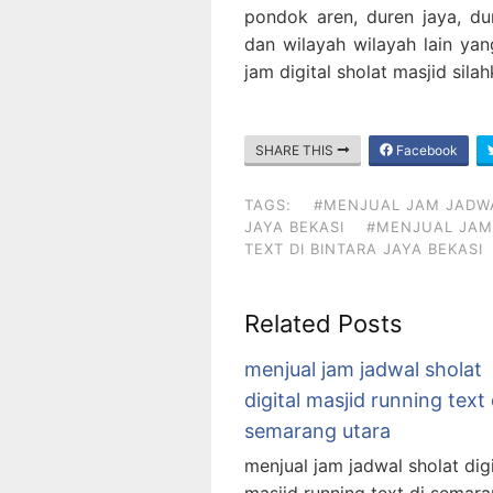
pondok aren, duren jaya, dur
dan wilayah wilayah lain yan
jam digital sholat masjid sil
SHARE THIS
Facebook
TAGS:
#MENJUAL JAM JADWAL
JAYA BEKASI
#MENJUAL JAM 
TEXT DI BINTARA JAYA BEKASI
Related Posts
menjual jam jadwal sholat
digital masjid running text 
semarang utara
menjual jam jadwal sholat digi
masjid running text di semar