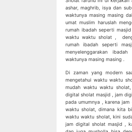
Sholat fardhu ini di kerjakan 
ashar, maghrib, isya dan subu
waktunya masing masing dal
umat muslim haruslah meng
rumah ibadah seperti masji
waktu waktu sholat , den
rumah ibadah seperti mas
menyelenggarakan ibadah 
waktunya masing masing .
Di zaman yang modern saat 
mengetahui waktu waktu shol
mudah waktu waktu sholat,
digital sholat masjid , jam di
pada umumnya , karena jam di
waktu sholat, dimana kita 
waktu waktu sholat, kini s
jam digital sholat masjid ,
dan juga musholla bisa de