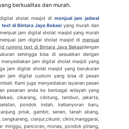
 yang berkualitas dan murah.
digital sholat masjid di
menjual jam jadwal
 text di Bintara Jaya Bekasi
yang murah dan
 menjual jam digital sholat masjid yang murah
 menjual jam digital sholat masjid di
menjual
jid running text di Bintara Jaya Bekasi
dengan
ukuran sehingga bisa di sesuaikan dengan
 menyediakan jam digital sholat masjid yang
ga jam digital sholat masjid yang berukuran
an jam digital custom yang bisa di pesan
embeli. Kami juga menyediakan layanan pesan
kan pesanan anda ke berbagai wilayah yang
ekasi, cikarang, cibitung, tambun, jakarta,
selatan, pondok indah, kebanyoran baru,
njung priuk, gambir, senen, tanah abang,
 cengkareng, cianjur,cikunir, cikini,manggarai,
sar minggu, pancoran, monas, pondok pinang,