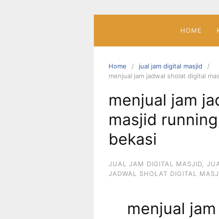
Skip
to
content
HOME
Home
jual jam digital masjid
menjual jam jadwal sholat digital mas
menjual jam jad
masjid running 
bekasi
JUAL JAM DIGITAL MASJID
,
JU
JADWAL SHOLAT DIGITAL MASJ
menjual jam 