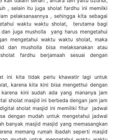
5 kali dalam sehari , antara lain yaitu dzuhur,
h , selain itu juga sholat fardhu ini memilki
am pelaksanaannya , sehingga kita sebagai
etahui waktu waktu sholat, terutama bagi
d dan juga musholla yang harus mengetahui
gan mengetahui waktu waktu sholat, maka
jid dan musholla bisa melaksanakan atau
sholat fardhu berjamaah sesuai dengan
ini kita tidak perlu khawatir lagi untuk
at, karena kita kini bisa mengethui dengan
 karena kini sudah ada yang mananya jam
gital sholat masjid ini berbeda dengan jam jam
gital sholat masjid ini memiliki fitur jadwal
bisa dengan mudah untuk mengetahui jadwal
udah banyak masjid masjid yang memasangkan
 karena memang rumah ibadah seperti masjid
ngan mudah untuk mengetahui waktu waktu