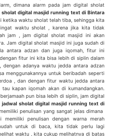
larm, dimana alarm pada jam digital sholat
sholat digital masjid running text di Bintara
 ketika waktu sholat telah tiba, sehingga kita
ngat waktu sholat , karena jika kita tidak
h jam , jam digital sholat masjid ini akan
. Jam digital sholat masjid ini juga sudah di
a antara adzan dan juga iqomah, fitur ini
engan fitur ini kita bisa lebih di siplin dalam
 , dengan adanya waktu jedda antara adzan
isa menggunakannya untuk beribadah seperti
erdoa , dan dengan fitur waktu jedda antara
a tau kapan iqomah akan di kumandangkan.
erjamaah pun bisa lebih di siplin, jam digital
jadwal sholat digital masjid running text di
 memiliki penulisan yang sangat jelas dimana
ini memiliki penulisan dengan warna merah
dah untuk di baca, kita tidak perlu lagi
lihat waktu , kita cukup melihatnya di batas