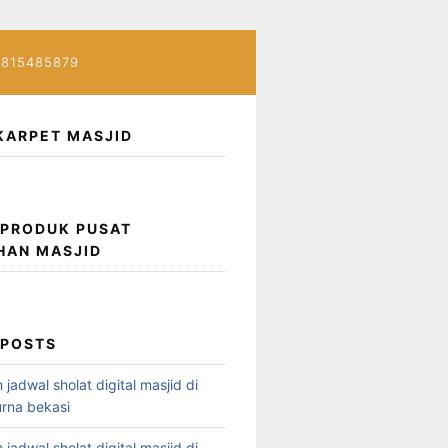
7815485879
KARPET MASJID
 PRODUK PUSAT
HAN MASJID
 POSTS
 jadwal sholat digital masjid di
rna bekasi
 jadwal sholat digital masjid di