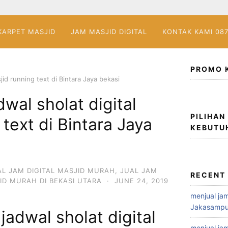
KARPET MASJID
JAM MASJID DIGITAL
KONTAK KAMI 08
PROMO 
jid running text di Bintara Jaya bekasi
wal sholat digital
PILIHAN
text di Bintara Jaya
KEBUTU
AL JAM DIGITAL MASJID MURAH
,
JUAL JAM
RECENT
ID MURAH DI BEKASI UTARA
·
JUNE 24, 2019
menjual jam
Jakasampu
jadwal sholat digital
menjual jam