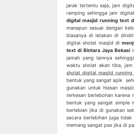
jarak tertentu saja, jam digit
ramping sehingga jam digita
digital masjid running text 
manapun sesuai dengan kebut
biasanya di letakan di dind
digital sholat masjid di
menju
text di Bintara Jaya Bekasi
i
jamah yang lainnya sehingg
waktu sholat akan tiba, jam 
sholat digital masjid running
bentuk yang sangat apik sehin
gunakan untuk hiasan masjid
terkesan berlebohan karena m
bentuk yang sangat simple me
berlebian jika di gunakan se
secara berlebihan juga tidak 
memang sangat pas jika di pa