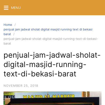
Skip
MENU
to
content
Home
penjual jam jadwal sholat digital masjid running text di bekasi
barat
penjual-jam-jadwal-sholat-digital-masjid-running-text-di-bekasi-
barat
penjual-jam-jadwal-sholat-
digital-masjid-running-
text-di-bekasi-barat
NOVEMBER 25, 2018