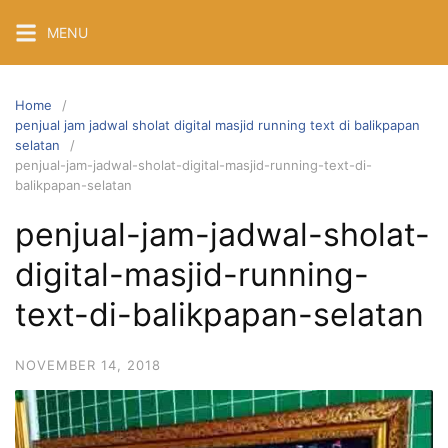
Skip
MENU
to
content
Home
penjual jam jadwal sholat digital masjid running text di balikpapan
selatan
penjual-jam-jadwal-sholat-digital-masjid-running-text-di-
balikpapan-selatan
penjual-jam-jadwal-sholat-
digital-masjid-running-
text-di-balikpapan-selatan
NOVEMBER 14, 2018