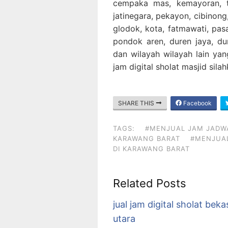
cempaka mas, kemayoran, ta
jatinegara, pekayon, cibinong,
glodok, kota, fatmawati, pa
pondok aren, duren jaya, dur
dan wilayah wilayah lain yan
jam digital sholat masjid sil
SHARE THIS
Facebook
TAGS:
#MENJUAL JAM JADWA
KARAWANG BARAT
#MENJUAL
DI KARAWANG BARAT
Related Posts
jual jam digital sholat beka
utara