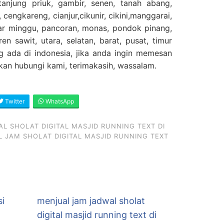
njung priuk, gambir, senen, tanah abang,
 cengkareng, cianjur,cikunir, cikini,manggarai,
sar minggu, pancoran, monas, pondok pinang,
en sawit, utara, selatan, barat, pusat, timur
g ada di indonesia, jika anda ingin memesan
ahkan hubungi kami, terimakasih, wassalam.
Twitter
WhatsApp
L SHOLAT DIGITAL MASJID RUNNING TEXT DI
 JAM SHOLAT DIGITAL MASJID RUNNING TEXT
si
menjual jam jadwal sholat
digital masjid running text di