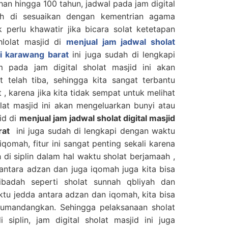
han hingga 100 tahun, jadwal pada jam digital
dah di sesuaikan dengan kementrian agama
 perlu khawatir jika bicara solat ketetapan
hlolat masjid di
menjual jam jadwal sholat
di karawang barat
ini juga sudah di lengkapi
 pada jam digital sholat masjid ini akan
t telah tiba, sehingga kita sangat terbantu
, karena jika kita tidak sempat untuk melihat
olat masjid ini akan mengeluarkan bunyi atau
id di
menjual jam jadwal sholat digital masjid
rat
ini juga sudah di lengkapi dengan waktu
qomah, fitur ini sangat penting sekali karena
ih di siplin dalam hal waktu sholat berjamaah ,
ntara adzan dan juga iqomah juga kita bisa
badah seperti sholat sunnah qbliyah dan
ktu jedda antara adzan dan iqomah, kita bisa
umandangkan. Sehingga pelaksanaan sholat
 siplin, jam digital sholat masjid ini juga