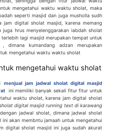
sholat, sehingga dengan fitur jadwal waktu
ntuk mengetahui waktu waktu sholat, maka
 ibadah seperti masjid dan juga musholla sudh
jam digital sholat masjid, karena memang
h juga hrus menyelenggarakan iabdah sholat
terlebih lagi masjid merupakan tempat untuk
n , dimana kumandang adzan merupakan
ntuk mengetahui waktu waktu sholat
untuk mengetahui waktu sholat
di
menjual jam jadwal sholat digital masjid
rat
ini memiliki banyak sekali fitur fitur untuk
hui waktu sholat, karena jam digital sholat
sholat digital masjid running text di karawang
 dengan jadwal sholat, dimana jadwal sholat
id ini akan membntu jamaah untuk mengetahui
m digital sholat masjid ini juga sudah akurat