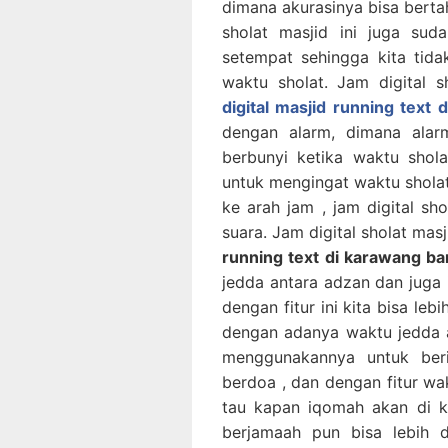
dimana akurasinya bisa berta
sholat masjid ini juga su
setempat sehingga kita tidak
waktu sholat. Jam digital s
digital masjid running text 
dengan alarm, dimana alarm
berbunyi ketika waktu shola
untuk mengingat waktu sholat 
ke arah jam , jam digital sh
suara. Jam digital sholat masj
running text di karawang ba
jedda antara adzan dan juga i
dengan fitur ini kita bisa leb
dengan adanya waktu jedda a
menggunakannya untuk beri
berdoa , dan dengan fitur wa
tau kapan iqomah akan di k
berjamaah pun bisa lebih di