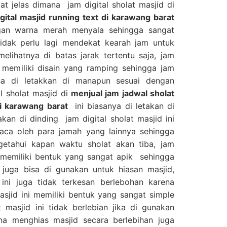
at jelas dimana jam digital sholat masjid di
gital masjid running text di karawang barat
ngan warna merah menyala sehingga sangat
tidak perlu lagi mendekat kearah jam untuk
elihatnya di batas jarak tertentu saja, jam
ga memiliki disain yang ramping sehingga jam
bisa di letakkan di manapun sesuai dengan
l sholat masjid di
menjual jam jadwal sholat
di karawang barat
ini biasanya di letakan di
kan di dinding jam digital sholat masjid ini
baca oleh para jamah yang lainnya sehingga
etahui kapan waktu sholat akan tiba, jam
ga memiliki bentuk yang sangat apik sehingga
i juga bisa di gunakan untuk hiasan masjid,
ini juga tidak terkesan berlebohan karena
sjid ini memiliki bentuk yang sangat simple
t masjid ini tidak berlebian jika di gunakan
ena menghias masjid secara berlebihan juga