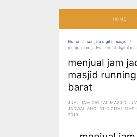
Skip
to
content
HOME
Home
jual jam digital masjid
menjual jam jadwal sholat digital ma
menjual jam jad
masjid running
barat
JUAL JAM DIGITAL MASJID
,
JU
JADWAL SHOLAT DIGITAL MASJ
2019
menjual jam 