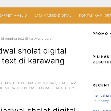
KARPET MASJID
JAM MASJID DIGITAL
KONTAK KAMI 08
PROMO 
sjid running text di karawang barat
wal sholat digital
PILIHAN
 text di karawang
KEBUTU
AL JAM DIGITAL MASJID MURAH
,
JUAL JAM
RECENT
ID MURAH DI BEKASI UTARA
·
AUGUST 29,
menjual jam
Jakasampu
jadwal sholat digital
menjual jam