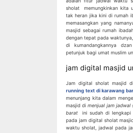
adalah fitur jadwal waktu 
sholat memungkinkan kita u
tak heran jika kini di rumah
memasangkan yang namanya 
masjid sebagai rumah ibada
dengan tepat pada waktunya, 
di kumandangkannya dza
petunjuk bagi umat muslim u
jam digital masjid 
Jam digital sholat masjid 
running text di karawang ba
menunjang kita dalam mengeta
masjid di
menjual jam jadwal 
barat
ini sudah di lengkapi
pada jam digital sholat masj
waktu sholat, jadwal pada ja