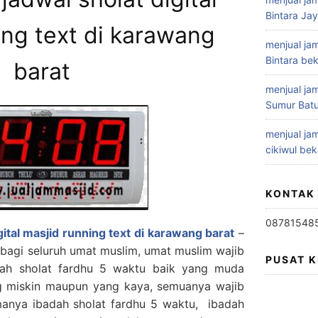
Bintara Ja
ing text di karawang
menjual jam
Bintara bek
barat
menjual jam
Sumur Batu
menjual jam
cikiwul bek
KONTAK
08781548
gital masjid running text di karawang barat
–
bagi seluruh umat muslim, umat muslim wajib
PUSAT 
ah sholat fardhu 5 waktu baik yang muda
ng miskin maupun yang kaya, semuanya wajib
anya ibadah sholat fardhu 5 waktu, ibadah