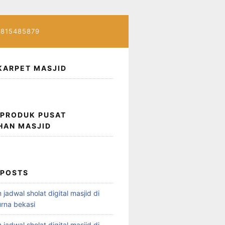
7815485879
KARPET MASJID
 PRODUK PUSAT
HAN MASJID
 POSTS
 jadwal sholat digital masjid di
rna bekasi
 jadwal sholat digital masjid di