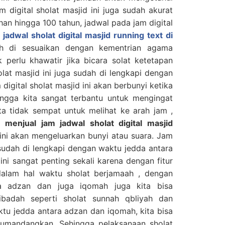
m digital sholat masjid ini juga sudah akurat
han hingga 100 tahun, jadwal pada jam digital
jadwal sholat digital masjid running text di
h di sesuaikan dengan kementrian agama
 perlu khawatir jika bicara solat ketetapan
olat masjid ini juga sudah di lengkapi dengan
digital sholat masjid ini akan berbunyi ketika
hingga kita sangat terbantu untuk mengingat
ita tidak sempat untuk melihat ke arah jam ,
di
menjual jam jadwal sholat digital masjid
ini akan mengeluarkan bunyi atau suara. Jam
a sudah di lengkapi dengan waktu jedda antara
ini sangat penting sekali karena dengan fitur
n dalam hal waktu sholat berjamaah , dengan
a adzan dan juga iqomah juga kita bisa
badah seperti sholat sunnah qbliyah dan
ktu jedda antara adzan dan iqomah, kita bisa
umandangkan. Sehingga pelaksanaan sholat