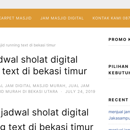
KARPET MASJID
JAM MASJID DIGITAL
KONTAK KAMI 08
PROMO 
jid running text di bekasi timur
wal sholat digital
PILIHAN
text di bekasi timur
KEBUTU
AL JAM DIGITAL MASJID MURAH
,
JUAL JAM
ID MURAH DI BEKASI UTARA
·
JULY 24, 2019
RECENT
jadwal sholat digital
menjual jam
Jakasampu
g text di bekasi timur
menjual jam