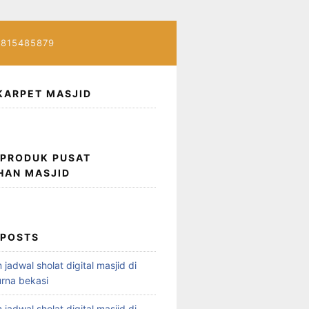
7815485879
KARPET MASJID
 PRODUK PUSAT
HAN MASJID
 POSTS
 jadwal sholat digital masjid di
rna bekasi
 jadwal sholat digital masjid di