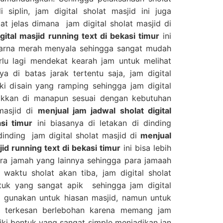
 siplin, jam digital sholat masjid ini juga
at jelas dimana jam digital sholat masjid di
gital masjid running text di bekasi timur
ini
warna merah menyala sehingga sangat mudah
erlu lagi mendekat kearah jam untuk melihat
a di batas jarak tertentu saja, jam digital
iki disain yang ramping sehingga jam digital
etakkan di manapun sesuai dengan kebutuhan
 masjid di
menjual jam jadwal sholat digital
si timur
ini biasanya di letakan di dinding
inding jam digital sholat masjid di
menjual
jid running text di bekasi timur
ini bisa lebih
ra jamah yang lainnya sehingga para jamaah
waktu sholat akan tiba, jam digital sholat
ntuk yang sangat apik sehingga jam digital
di gunakan untuk hiasan masjid, namun untuk
ak terkesan berlebohan karena memang jam
iliki bentuk yang sangat simple menjadikan jan