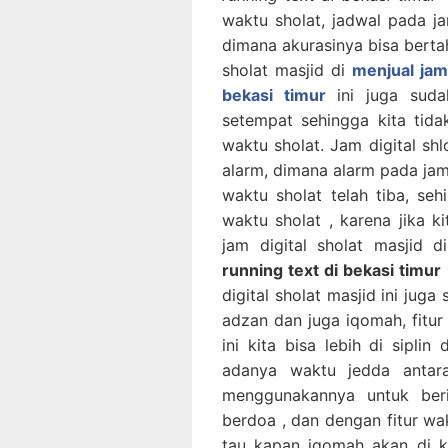
waktu sholat, jadwal pada ja
dimana akurasinya bisa berta
sholat masjid di
menjual jam 
bekasi timur
ini juga suda
setempat sehingga kita tidak
waktu sholat. Jam digital shl
alarm, dimana alarm pada jam 
waktu sholat telah tiba, se
waktu sholat , karena jika k
jam digital sholat masjid 
running text di bekasi timur
digital sholat masjid ini jug
adzan dan juga iqomah, fitur 
ini kita bisa lebih di sipli
adanya waktu jedda antar
menggunakannya untuk beri
berdoa , dan dengan fitur wa
tau kapan iqomah akan di k