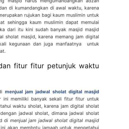
ng masjid harus mengumandangkan adzan
 dan di kumandangkan di awal waktu, karena
merupakan rujukan bagi kaum muslimin untuk
lat sehingga kaum muslimin dapat memulai
ka dari itu kini sudah banyak masjid masjid
l sholat masjid, karena memang jam digital
ekali kegunaan dan juga manfaatnya untuk
at.
dan fitur fitur petunjuk waktu
di
menjual jam jadwal sholat digital masjid
r
ini memiliki banyak sekali fitur fitur untuk
hui waktu sholat, karena jam digital sholat
 dengan jadwal sholat, dimana jadwal sholat
id di
menjual jam jadwal sholat digital masjid
ni akan membntu jamaah untuk mengetahui