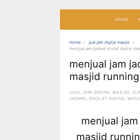
Skip
to
content
HOME
Home
jual jam digital masjid
menjual jam jadwal sholat digital mas
menjual jam jad
masjid running 
JUAL JAM DIGITAL MASJID
,
JU
JADWAL SHOLAT DIGITAL MASJ
menjual jam 
masjid runnin