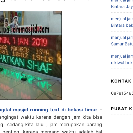
Bintara Ja
menjual jam
Bintara bek
menjual jam
Sumur Batu
menjual jam
cikiwul bek
KONTAK
08781548
PUSAT 
gital masjid running text di bekasi timur
–
ngingat waktu karena dengan jam kita bisa
g sedang kita lalui , jam merupakan barang
t penting, karena memang waktu adalah hal