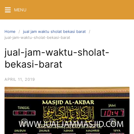
Skip
MENU
to
content
Home
jual jam waktu sholat bekasi barat
jual-jam-waktu-sholat-bekasi-barat
jual-jam-waktu-sholat-
bekasi-barat
APRIL 11, 2019