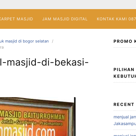
KARPET MASJID
JAM MASJID DIGITAL
KONTAK KAMI 08
tuk masjid di bogor selatan
PROMO 
ra
al-masjid-di-bekasi-
PILIHAN
KEBUTU
RECENT
menjual jam
Jakasampu
menjual jam