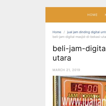
Skip
to
content
HOME
Home
jual jam dinding digital un
beli-jam-digital-masjid-di-bekasi-uta
beli-jam-digit
utara
MARCH 21, 2019