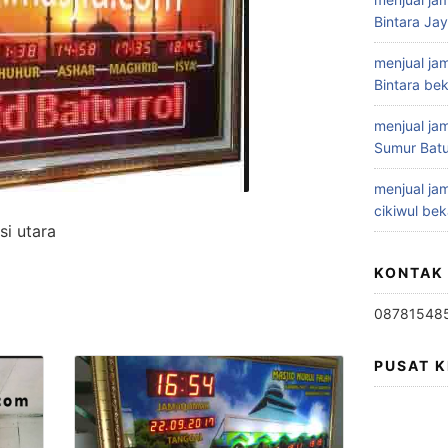
Bintara Ja
menjual jam
Bintara bek
menjual jam
Sumur Batu
menjual jam
cikiwul bek
si utara
KONTAK
08781548
PUSAT 