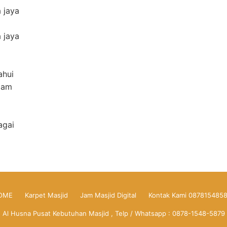
a jaya
a jaya
ahui
jam
agai
OME
Karpet Masjid
Jam Masjid Digital
Kontak Kami 087815485
Al Husna Pusat Kebutuhan Masjid , Telp / Whatsapp : 0878-1548-5879