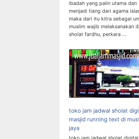
ibadah yang palin utama dan
menjadi tiang dari agama isla
maka dari itu kitra sebagai u
muslim wajib melaksanakan i
sholat fardhu, perkara …
toko jam jadwal sholat digi
masjid running text di mus
jaya
toko jam jadwal sholat digital