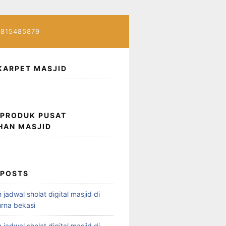
7815485879
KARPET MASJID
 PRODUK PUSAT
HAN MASJID
 POSTS
 jadwal sholat digital masjid di
rna bekasi
 jadwal sholat digital masjid di