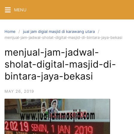
Skip
MENU
to
content
Home
jual jam digial masjid di karawang utara
menjual-jam-jadwal-sholat-digital-masjid-di-bintara-jaya-bekasi
menjual-jam-jadwal-
sholat-digital-masjid-di-
bintara-jaya-bekasi
MAY 26, 2019