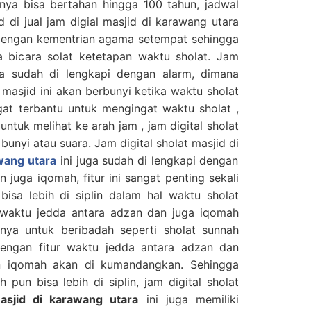
nya bisa bertahan hingga 100 tahun, jadwal
d di jual jam digial masjid di karawang utara
 dengan kementrian agama setempat sehingga
ka bicara solat ketetapan waktu sholat. Jam
juga sudah di lengkapi dengan alarm, dimana
 masjid ini akan berbunyi ketika waktu sholat
ngat terbantu untuk mengingat waktu sholat ,
untuk melihat ke arah jam , jam digital sholat
bunyi atau suara. Jam digital sholat masjid di
awang utara
ini juga sudah di lengkapi dengan
 juga iqomah, fitur ini sangat penting sekali
 bisa lebih di siplin dalam hal waktu sholat
waktu jedda antara adzan dan juga iqomah
nya untuk beribadah seperti sholat sunnah
engan fitur waktu jedda antara adzan dan
an iqomah akan di kumandangkan. Sehingga
 pun bisa lebih di siplin, jam digital sholat
masjid di karawang utara
ini juga memiliki