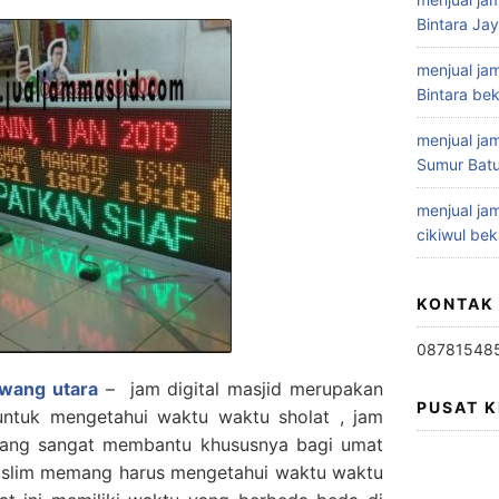
Bintara Ja
menjual jam
Bintara bek
menjual jam
Sumur Batu
menjual jam
cikiwul bek
KONTAK
08781548
rawang utara
– jam digital masjid merupakan
PUSAT 
untuk mengetahui waktu waktu sholat , jam
memang sangat membantu khususnya bagi umat
muslim memang harus mengetahui waktu waktu