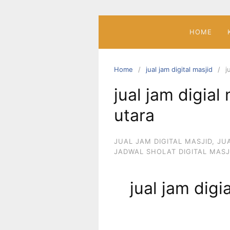
Skip
to
content
HOME
Home
jual jam digital masjid
j
jual jam digial
utara
JUAL JAM DIGITAL MASJID
,
JU
JADWAL SHOLAT DIGITAL MASJ
jual jam digi