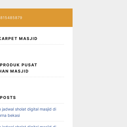
7815485879
KARPET MASJID
 PRODUK PUSAT
HAN MASJID
 POSTS
 jadwal sholat digital masjid di
rna bekasi
 jadwal sholat digital masjid di