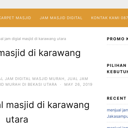
KARPET MASJID
JAM MASJID DIGITAL
KONTAK KAMI 08
ual jam digial masjid di karawang utara
PROMO 
 masjid di karawang
PILIHAN
KEBUTU
AL JAM DIGITAL MASJID MURAH
,
JUAL JAM
ID MURAH DI BEKASI UTARA
·
MAY 26, 2019
RECENT
al masjid di karawang
menjual jam
Jakasampu
utara
menjual jam