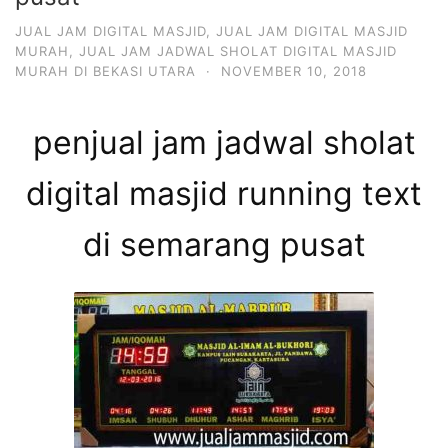
JUAL JAM DIGITAL MASJID
,
JUAL JAM DIGITAL MASJID
MURAH
,
JUAL JAM JADWAL SHOLAT DIGITAL MASJID
MURAH DI BEKASI UTARA
·
NOVEMBER 10, 2018
penjual jam jadwal sholat
digital masjid running text
di semarang pusat