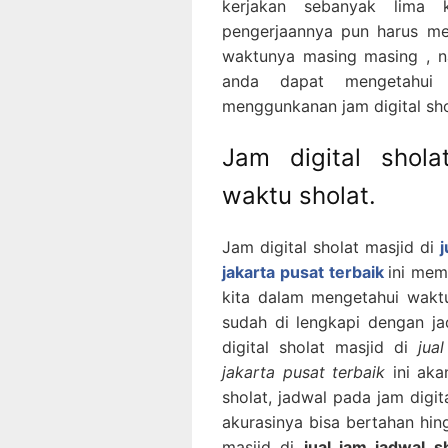
kerjakan sebanyak lima 
pengerjaannya pun harus me
waktunya masing masing , na
anda dapat mengetahui
menggunkanan jam digital sho
Jam digital shola
waktu sholat.
Jam digital sholat masjid di
jakarta pusat terbaik
ini mem
kita dalam mengetahui waktu 
sudah di lengkapi dengan ja
digital sholat masjid di
jua
jakarta pusat terbaik
ini aka
sholat, jadwal pada jam digit
akurasinya bisa bertahan hin
masjid di
jual jam jadwal s