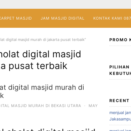
KARPET MASJID
JAM MASJID DIGITAL
KONTAK KAMI 08
at digital masjid murah di jakarta pusat terbaik”
PROMO 
holat digital masjid
ta pusat terbaik
PILIHAN
KEBUTU
at digital masjid murah di
ik
RECENT
ITAL MASJID MURAH DI BEKASI UTARA
·
MAY
menjual jam
Jakasampu
menjual jam