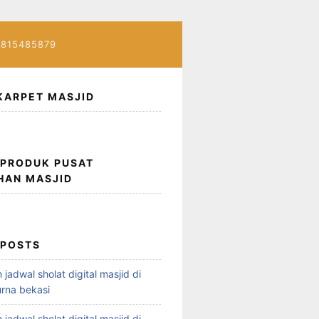
7815485879
KARPET MASJID
 PRODUK PUSAT
HAN MASJID
 POSTS
 jadwal sholat digital masjid di
rna bekasi
 jadwal sholat digital masjid di