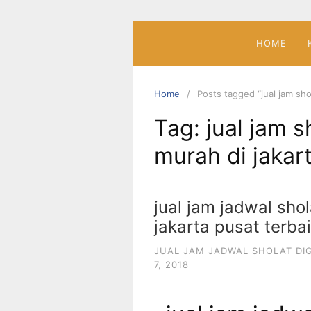
Skip
to
content
HOME
Home
Posts tagged “jual jam shol
Tag:
jual jam s
murah di jakar
jual jam jadwal shol
jakarta pusat terba
JUAL JAM JADWAL SHOLAT DIG
7, 2018