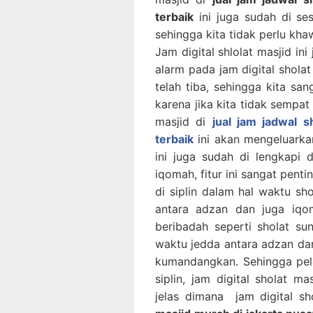
terbaik
ini juga sudah di s
sehingga kita tidak perlu khaw
Jam digital shlolat masjid in
alarm pada jam digital sholat
telah tiba, sehingga kita sa
karena jika kita tidak sempat 
masjid di
jual jam jadwal s
terbaik
ini akan mengeluarkan
ini juga sudah di lengkapi
iqomah, fitur ini sangat pentin
di siplin dalam hal waktu s
antara adzan dan juga iqo
beribadah seperti sholat su
waktu jedda antara adzan dan
kumandangkan. Sehingga pela
siplin, jam digital sholat m
jelas dimana jam digital sh