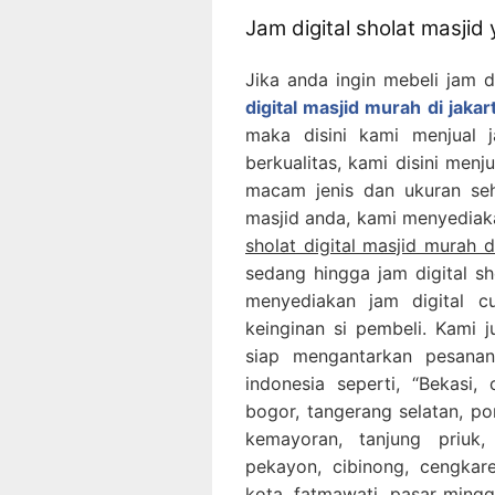
Jam digital sholat masjid
Jika anda ingin mebeli jam di
digital masjid murah di jakar
maka disini kami menjual 
berkualitas, kami disini menj
macam jenis dan ukuran seh
masjid anda, kami menyediaka
sholat digital masjid murah d
sedang hingga jam digital sh
menyediakan jam digital 
keinginan si pembeli. Kami 
siap mengantarkan pesana
indonesia seperti, “Bekasi, 
bogor, tangerang selatan, p
kemayoran, tanjung priuk,
pekayon, cibinong, cengkaren
kota, fatmawati, pasar ming