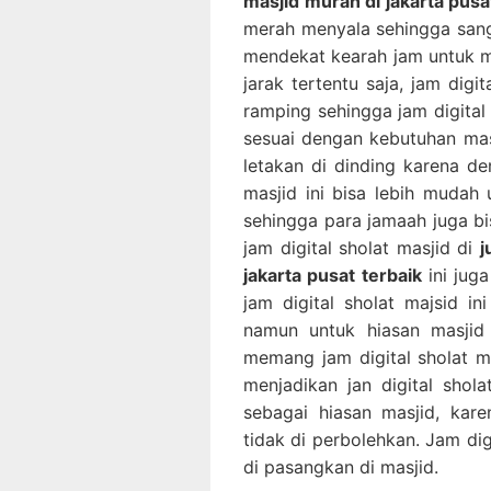
masjid murah di jakarta pusa
merah menyala sehingga sanga
mendekat kearah jam untuk me
jarak tertentu saja, jam digit
ramping sehingga jam digital 
sesuai dengan kebutuhan masji
letakan di dinding karena de
masjid ini bisa lebih mudah
sehingga para jamaah juga bi
jam digital sholat masjid di
j
jakarta pusat terbaik
ini jug
jam digital sholat majsid in
namun untuk hiasan masjid 
memang jam digital sholat ma
menjadikan jan digital shola
sebagai hiasan masjid, kar
tidak di perbolehkan. Jam dig
di pasangkan di masjid.