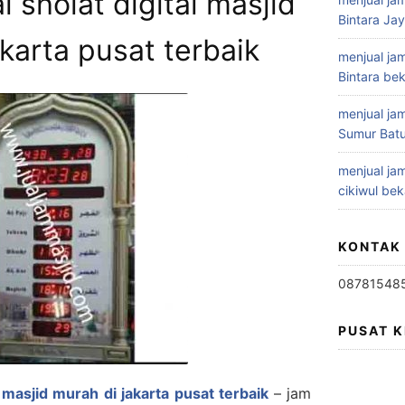
l sholat digital masjid
Bintara Ja
karta pusat terbaik
menjual jam
Bintara bek
menjual jam
Sumur Batu
menjual jam
cikiwul bek
KONTAK
08781548
PUSAT 
l masjid murah di jakarta pusat terbaik
– jam