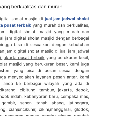
 yang berkualitas dan murah.
gital sholat masjid di
jual jam jadwal sholat
ta pusat terbaik
yang murah dan berkualitas,
jam digital sholat masjid yang murah dan
ual jam digital sholat masjid dengan berbagai
ingga bisa di sesuaikan dengan kebutuhan
n jam digital sholat masjid di
jual jam jadwal
i jakarta pusat terbaik
yang berukuran kecil,
olat masjid yang berukuran besar, kami juga
custom yang bisa di pesan sesuai dengan
juga menyediakan layanan pesan antar, kami
n anda ke berbagai wilayah yang ada di
cikarang, cibitung, tambun, jakarta, depok,
ondok indah, kebanyoran baru, cempaka mas,
 gambir, senen, tanah abang, jatinegara,
g, cianjur,cikunir, cikini,manggarai, glodok,
gu, pancoran, monas, pondok pinang, pondok