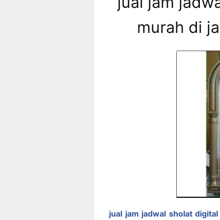
jual jam jadwa
murah di ja
jual jam jadwal sholat digita