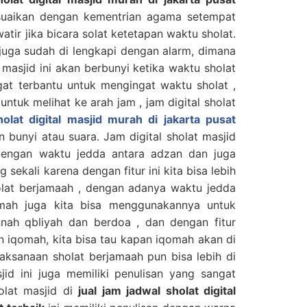
esuaikan dengan kementrian agama setempat
atir jika bicara solat ketetapan waktu sholat.
i juga sudah di lengkapi dengan alarm, dimana
 masjid ini akan berbunyi ketika waktu sholat
ngat terbantu untuk mengingat waktu sholat ,
untuk melihat ke arah jam , jam digital sholat
holat digital masjid murah di jakarta pusat
 bunyi atau suara. Jam digital sholat masjid
 dengan waktu jedda antara adzan dan juga
g sekali karena dengan fitur ini kita bisa lebih
holat berjamaah , dengan adanya waktu jedda
mah juga kita bisa menggunakannya untuk
nnah qbliyah dan berdoa , dan dengan fitur
 iqomah, kita bisa tau kapan iqomah akan di
ksanaan sholat berjamaah pun bisa lebih di
asjid ini juga memiliki penulisan yang sangat
olat masjid di
jual jam jadwal sholat digital