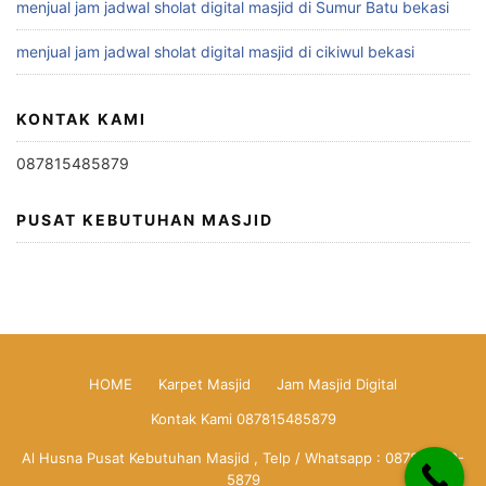
menjual jam jadwal sholat digital masjid di Sumur Batu bekasi
menjual jam jadwal sholat digital masjid di cikiwul bekasi
KONTAK KAMI
087815485879
PUSAT KEBUTUHAN MASJID
HOME
Karpet Masjid
Jam Masjid Digital
Kontak Kami 087815485879
Al Husna Pusat Kebutuhan Masjid , Telp / Whatsapp : 0878-1548-
5879