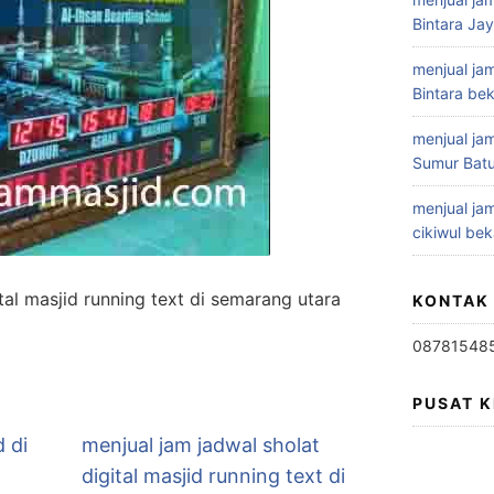
Bintara Ja
menjual jam
Bintara bek
menjual jam
Sumur Batu
menjual jam
cikiwul bek
ital masjid running text di semarang utara
KONTAK
08781548
PUSAT 
d di
menjual jam jadwal sholat
digital masjid running text di