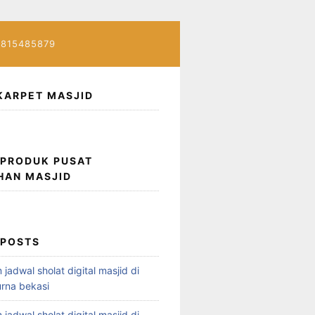
7815485879
KARPET MASJID
 PRODUK PUSAT
HAN MASJID
 POSTS
 jadwal sholat digital masjid di
rna bekasi
 jadwal sholat digital masjid di