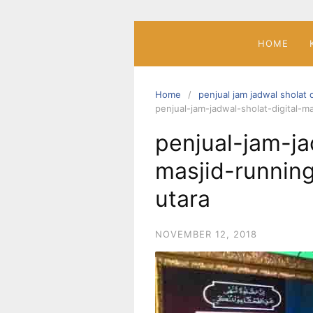
Skip
to
content
HOME
Home
penjual jam jadwal sholat 
penjual-jam-jadwal-sholat-digital-m
penjual-jam-ja
masjid-runnin
utara
NOVEMBER 12, 2018