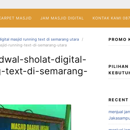
KARPET MASJID
JAM MASJID DIGITAL
KONTAK KAMI 08
digital masjid running text di semarang utara
PROMO 
asjid-running-text-di-semarang-utara
dwal-sholat-digital-
PILIHAN
g-text-di-semarang-
KEBUTU
RECENT
menjual jam
Jakasampu
menjual jam