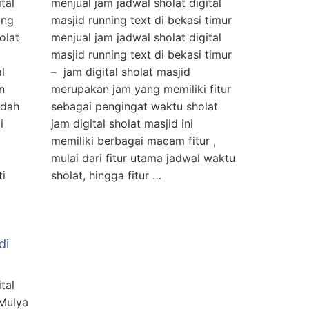
tal
menjual jam jadwal sholat digital
ang
masjid running text di bekasi timur
olat
menjual jam jadwal sholat digital
masjid running text di bekasi timur
l
– jam digital sholat masjid
n
merupakan jam yang memiliki fitur
udah
sebagai pengingat waktu sholat
i
jam digital sholat masjid ini
memiliki berbagai macam fitur ,
mulai dari fitur utama jadwal waktu
ti
sholat, hingga fitur …
di
tal
 Mulya