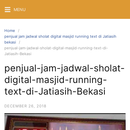
Skip
MENU
to
content
Home
penjual jam jadwal sholat digital masjid running text di Jatiasih
bekasi
penjual-jam-jadwal-sholat-digital-masjid-running-text-di-
Jatiasih-Bekasi
penjual-jam-jadwal-sholat-
digital-masjid-running-
text-di-Jatiasih-Bekasi
DECEMBER 26, 2018