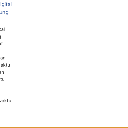
igital
tung
tal
g
at
kan
aktu ,
an
tu
waktu