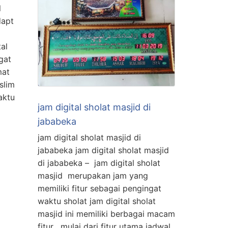
l
dapt
al
gat
mat
slim
aktu
jam digital sholat masjid di
jababeka
jam digital sholat masjid di
jababeka jam digital sholat masjid
di jababeka – jam digital sholat
masjid merupakan jam yang
memiliki fitur sebagai pengingat
waktu sholat jam digital sholat
masjid ini memiliki berbagai macam
fitur , mulai dari fitur utama jadwal