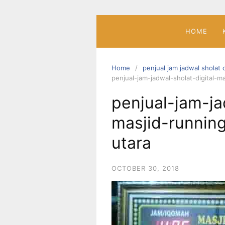
Skip
to
content
HOME
Home
penjual jam jadwal sholat 
penjual-jam-jadwal-sholat-digital-m
penjual-jam-ja
masjid-runnin
utara
OCTOBER 30, 2018