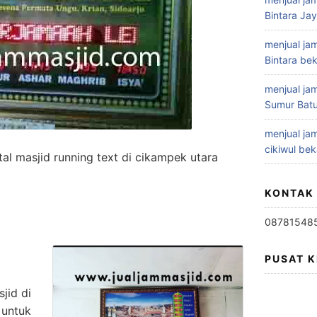
Bintara Ja
menjual jam
Bintara bek
menjual jam
Sumur Batu
menjual jam
cikiwul bek
tal masjid running text di cikampek utara
KONTAK
08781548
PUSAT 
sjid di
 untuk