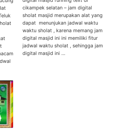
digital masjid running text di
Pucung
cikampek selatan – jam digital
lat
sholat masjid merupakan alat yang
Teluk
dapat menunjukan jadwal waktu
holat
waktu sholat , karena memang jam
digital masjid ini ini memiliki fitur
gat
jadwal waktu sholat , sehingga jam
t
digital masjid ini …
 macam
adwal