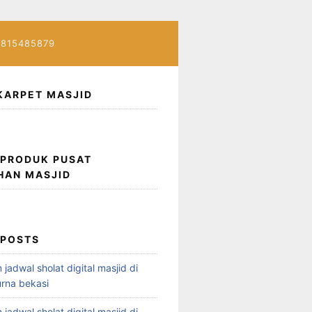
7815485879
KARPET MASJID
 PRODUK PUSAT
HAN MASJID
 POSTS
 jadwal sholat digital masjid di
rna bekasi
 jadwal sholat digital masjid di