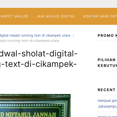
KARPET MASJID
JAM MASJID DIGITAL
KONTAK KAMI 08
digital masjid running text di cikampek utara
PROMO 
asjid-running-text-di-cikampek-utara
dwal-sholat-digital-
PILIHAN
g-text-di-cikampek-
KEBUTU
RECENT
menjual jam
Jakasampu
menjual jam