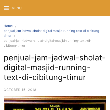
Skip
MENU
to
content
Home
penjual jam jadwal sholat digital masjid running text di cibitung
timur
penjual-jam-jadwal-sholat-digital-masjid-running-text-di-
cibitung-timur
penjual-jam-jadwal-sholat-
digital-masjid-running-
text-di-cibitung-timur
OCTOBER 15, 2018