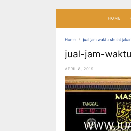
Skip
to
content
HOME
Home
jual jam waktu sholat jakar
jual-jam-waktu
APRIL 8, 2019