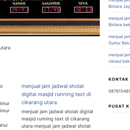
Bintara Ja
menjual jam
Bintara bek
menjual jam
Sumur Batu
utara
menjual jam
cikiwul bek
KONTAK
si
menjual jam jadwal sholat
08781548
digital masjid running text di
cikarang utara
timur
PUSAT 
timur
menjual jam jadwal sholat digital
masjid running text di cikarang
ahui
utara menjual jam jadwal sholat