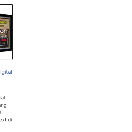
igital
tal
ang
al
ext di