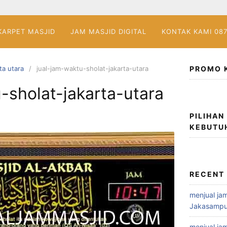
KARPET MASJID
JAM MASJID DIGITAL
KONTAK KAMI 08
ta utara
jual-jam-waktu-sholat-jakarta-utara
PROMO 
-sholat-jakarta-utara
PILIHAN
KEBUTU
RECENT
menjual jam
Jakasampu
menjual jam