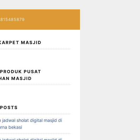
7815485879
KARPET MASJID
 PRODUK PUSAT
HAN MASJID
 POSTS
 jadwal sholat digital masjid di
rna bekasi
 jadwal sholat digital masjid di