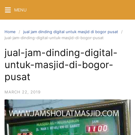
Skip
MENU
to
content
Home
jual jam dinding digital untuk masjid di bogor pusat
jual-jam-dinding-digital-untuk-masjid-di-bogor-pusat
jual-jam-dinding-digital-
untuk-masjid-di-bogor-
pusat
MARCH 22, 2019