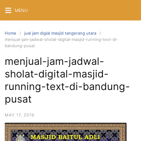
Skip
MENU
to
content
Home
jual jam digial masjid tangerang utara
menjual-jam-jadwal-sholat-digital-masjid-running-text-di-
bandung-pusat
menjual-jam-jadwal-
sholat-digital-masjid-
running-text-di-bandung-
pusat
MAY 17, 2019