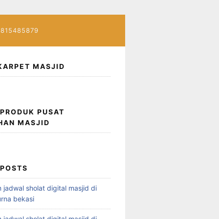
7815485879
KARPET MASJID
 PRODUK PUSAT
HAN MASJID
 POSTS
 jadwal sholat digital masjid di
rna bekasi
 jadwal sholat digital masjid di