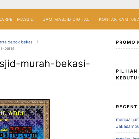
KARPET MASJID
JAM MASJID DIGITAL
KONTAK KAMI 08
akarta depok bekasi
PROMO 
wa-barat
asjid-murah-bekasi-
PILIHAN
KEBUTU
RECENT
menjual jam
Jakasampu
menjual jam