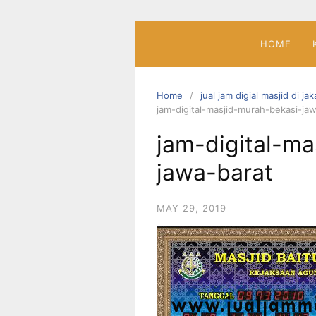
Skip
to
content
HOME
Home
jual jam digial masjid di j
jam-digital-masjid-murah-bekasi-ja
jam-digital-m
jawa-barat
MAY 29, 2019