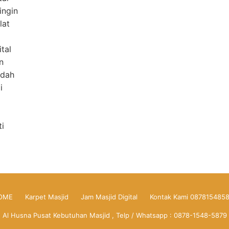
ingin
lat
tal
n
udah
i
ti
OME
Karpet Masjid
Jam Masjid Digital
Kontak Kami 087815485
Al Husna Pusat Kebutuhan Masjid , Telp / Whatsapp : 0878-1548-5879