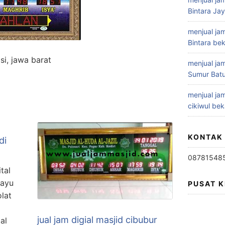
Bintara Ja
menjual jam
Bintara bek
si, jawa barat
menjual jam
Sumur Batu
menjual jam
cikiwul bek
KONTAK
di
08781548
tal
hayu
PUSAT 
lat
jual jam digial masjid cibubur
al