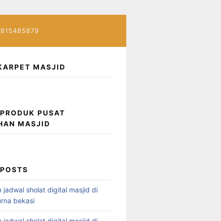
7815485879
KARPET MASJID
 PRODUK PUSAT
HAN MASJID
 POSTS
 jadwal sholat digital masjid di
rna bekasi
 jadwal sholat digital masjid di