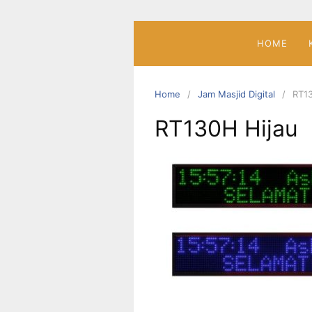
Skip
to
content
HOME
Home
Jam Masjid Digital
RT13
RT130H Hijau