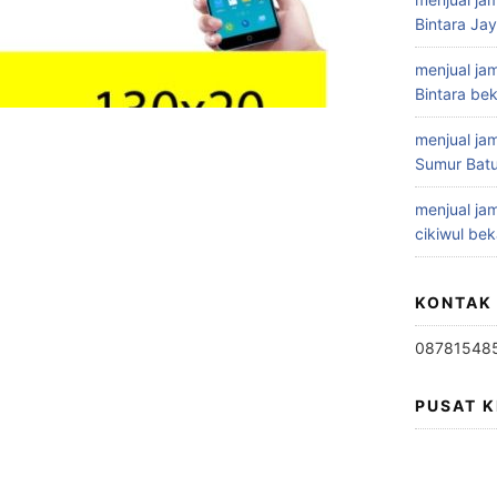
Bintara Ja
menjual jam
Bintara bek
menjual jam
Sumur Batu
menjual jam
cikiwul bek
KONTAK
08781548
PUSAT 