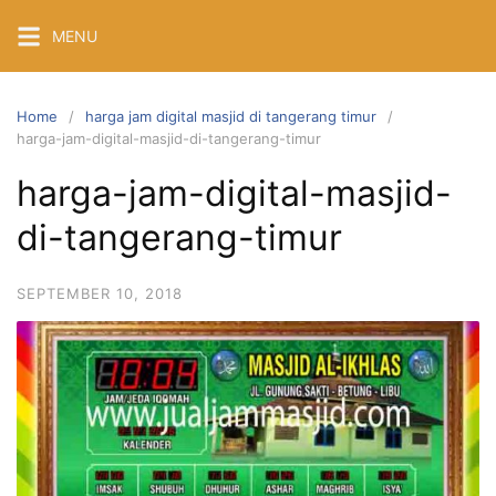
Skip
MENU
to
content
Home
harga jam digital masjid di tangerang timur
harga-jam-digital-masjid-di-tangerang-timur
harga-jam-digital-masjid-
di-tangerang-timur
SEPTEMBER 10, 2018