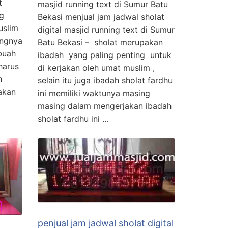
t
masjid running text di Sumur Batu
g
Bekasi menjual jam jadwal sholat
uslim
digital masjid running text di Sumur
angnya
Batu Bekasi – sholat merupakan
buah
ibadah yang paling penting untuk
harus
di kerjakan oleh umat muslim ,
h
selain itu juga ibadah sholat fardhu
akan
ini memiliki waktunya masing
masing dalam mengerjakan ibadah
sholat fardhu ini …
penjual jam jadwal sholat digital