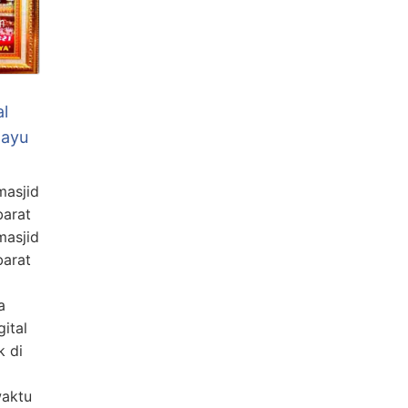
al
mayu
masjid
barat
masjid
barat
a
gital
k di
waktu