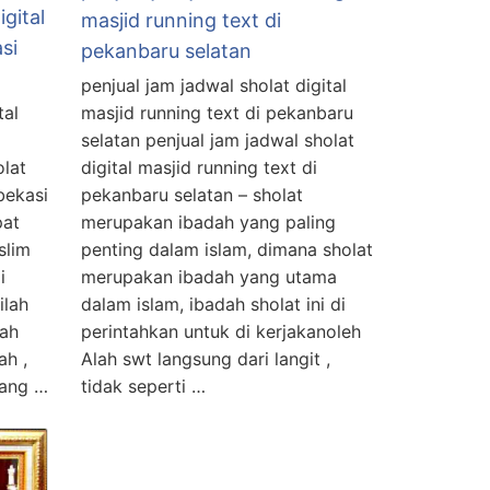
igital
masjid running text di
si
pekanbaru selatan
penjual jam jadwal sholat digital
tal
masjid running text di pekanbaru
selatan penjual jam jadwal sholat
olat
digital masjid running text di
 bekasi
pekanbaru selatan – sholat
pat
merupakan ibadah yang paling
slim
penting dalam islam, dimana sholat
i
merupakan ibadah yang utama
ilah
dalam islam, ibadah sholat ini di
ah
perintahkan untuk di kerjakanoleh
ah ,
Alah swt langsung dari langit ,
mang …
tidak seperti …