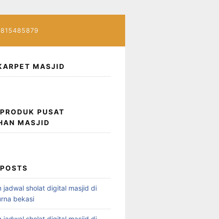
7815485879
KARPET MASJID
 PRODUK PUSAT
HAN MASJID
 POSTS
 jadwal sholat digital masjid di
rna bekasi
 jadwal sholat digital masjid di