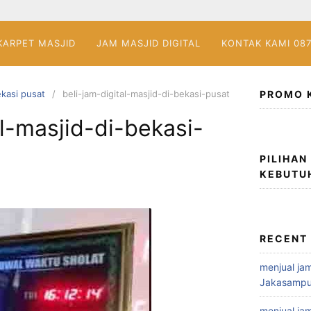
KARPET MASJID
JAM MASJID DIGITAL
KONTAK KAMI 08
bekasi pusat
beli-jam-digital-masjid-di-bekasi-pusat
PROMO 
al-masjid-di-bekasi-
PILIHAN
KEBUTU
RECENT
menjual jam
Jakasampu
menjual jam