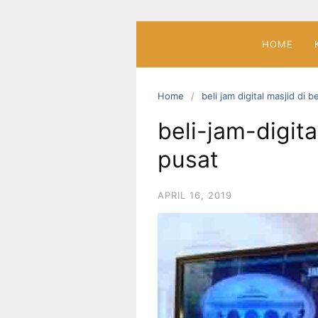
Skip
to
content
HOME
Home
beli jam digital masjid di 
beli-jam-digit
pusat
APRIL 16, 2019