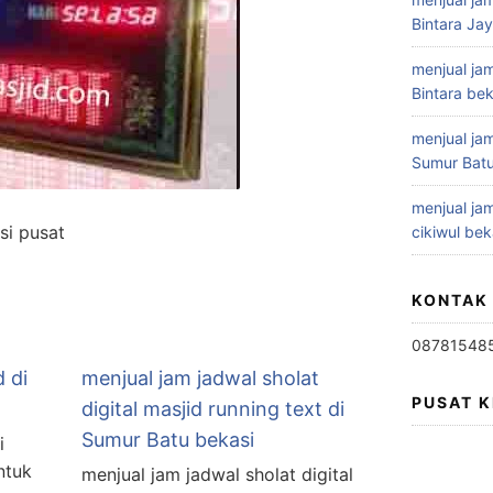
Bintara Ja
menjual jam
Bintara bek
menjual jam
Sumur Batu
menjual jam
asi pusat
cikiwul bek
KONTAK
08781548
d di
menjual jam jadwal sholat
PUSAT 
digital masjid running text di
Sumur Batu bekasi
i
ntuk
menjual jam jadwal sholat digital