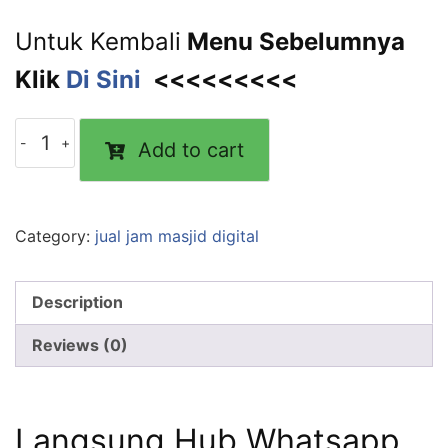
Untuk Kembali
Menu Sebelumnya
Klik
Di Sini
<<<<<<<<<
Jam
Add to cart
Masjid
Digital
Running
Text
Category:
jual jam masjid digital
RT
130H
Description
quantity
Reviews (0)
Langsung Hub Whatsapp