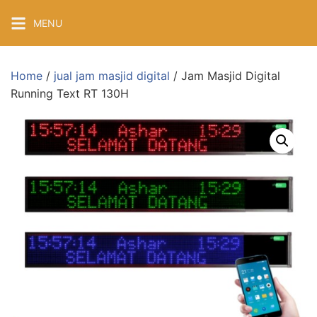
Skip
MENU
to
content
Home
/
jual jam masjid digital
/ Jam Masjid Digital
Running Text RT 130H